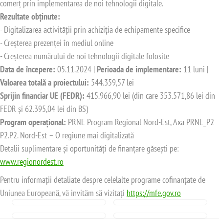
comerț prin implementarea de noi tehnologii digitale.
Rezultate obținute:
- Digitalizarea activității prin achiziția de echipamente specifice
- Creșterea prezenței în mediul online
- Creșterea numărului de noi tehnologii digitale folosite
Data de începere:
05.11.2024 |
Perioada de implementare:
11 luni |
Valoarea totală a proiectului:
544.359,57 lei
Sprijin financiar UE (FEDR):
415.966,90 lei (din care 353.571,86 lei din
FEDR și 62.395,04 lei din BS)
Program operațional:
PRNE Program Regional Nord-Est, Axa PRNE_P2
P2.P2. Nord-Est – O regiune mai digitalizată
Detalii suplimentare și oportunități de finanțare găsești pe:
www.regionordest.ro
Pentru informații detaliate despre celelalte programe cofinanțate de
Uniunea Europeană, vă invităm să vizitați
https://mfe.gov.ro