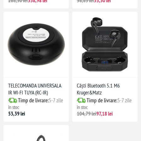
288,50 lei
338,98 lei
58,85 lei
53,50 lei
TELECOMANDA UNIVERSALA
Căști Bluetooth 5.1 M6
IR WI-FI TUYA (RC-IR)
Kruger&Matz
Timp de livrare:
5-7 zile
Timp de livrare:
5-7 zile
în stoc
în stoc
53,39 lei
104,79 lei
97,18 lei