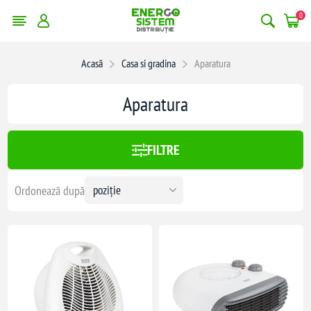
0
Acasă
Casa si gradina
Aparatura
:
452,00 lei
Aparatura
452
FILTRE
Ordonează după