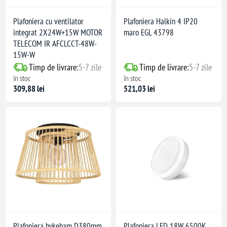
Plafoniera cu ventilator
Plafoniera Halkin 4 IP20
integrat 2X24W+15W MOTOR
maro EGL 43798
TELECOM IR AFCLCCT-48W-
15W-W
Timp de livrare:
5-7 zile
Timp de livrare:
5-7 zile
în stoc
în stoc
309,88 lei
521,03 lei
Plafoniera hykeham D380mm
Plafoniera LED 18W 6500K