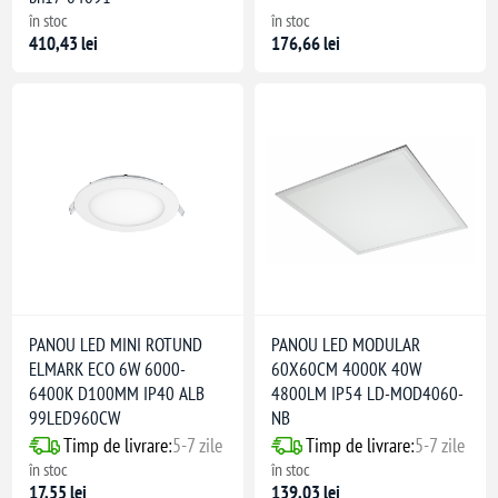
în stoc
în stoc
410,43 lei
176,66 lei
PANOU LED MINI ROTUND
PANOU LED MODULAR
ELMARK ECO 6W 6000-
60X60CM 4000K 40W
6400K D100MM IP40 ALB
4800LM IP54 LD-MOD4060-
99LED960CW
NB
Timp de livrare:
5-7 zile
Timp de livrare:
5-7 zile
în stoc
în stoc
17,55 lei
139,03 lei