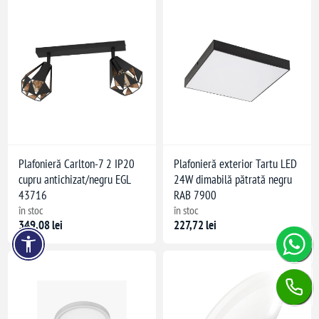
Plafonieră Carlton-7 2 IP20
Plafonieră exterior Tartu LED
cupru antichizat/negru EGL
24W dimabilă pătrată negru
43716
RAB 7900
în stoc
în stoc
349,08 lei
227,72 lei