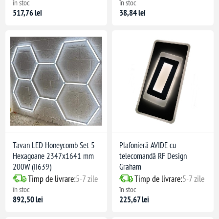
în stoc
în stoc
517,76 lei
38,84 lei
Tavan LED Honeycomb Set 5
Plafonieră AVIDE cu
Hexagoane 2347x1641 mm
telecomandă RF Design
200W (II639)
Graham
Timp de livrare:
5-7 zile
Timp de livrare:
5-7 zile
în stoc
în stoc
892,50 lei
225,67 lei