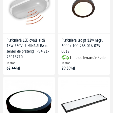
Plafonieră LED ovală albă
Plafoniera led pt 12w negru
18W 230V LUMINA ALBA cu
6000k 100-265 016-025-
senzor de prezență IP54 21-
0012
26018710
Timp de livrare:
5-7 zile
în stoc
în stoc
62,44 lei
29,89 lei