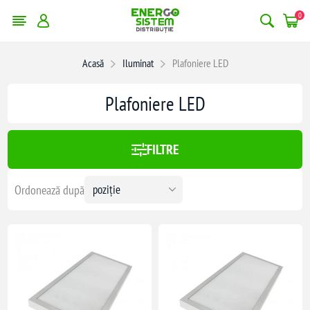
0
erge filtrele
Acasă
Iluminat
Plafoniere LED
:
893,00 lei
Plafoniere LED
893
FILTRE
Ordonează după