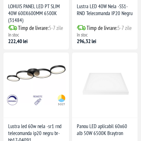
LOHUIS PANEL LED PT SLIM
Lustra LED 40W Nela -SS1-
40W 600X600MM 6500K
RND Telecomanda IP20 Negru
(31484)
Timp de livrare:
5-7 zile
Timp de livrare:
5-7 zile
în stoc
în stoc
222,40 lei
296,32 lei
Lustra led 60w nela -sr1 rnd
Panou LED aplicabil 60x60
telecomanda ip20 negru br-
alb 50W 6500K Braytron
bh17-04091