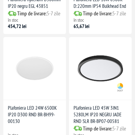
IP20 negru EGL 43851
D:220mm IP54 Bulkhead End
Timp de livrare:
5-7 zile
Timp de livrare:
5-7 zile
în stoc
în stoc
454,72 lei
65,67 lei
Plafoniera LED 24W 6500K
Plafoniera LED 45W 3IN1
IP20 D300 RND BR-BH99-
5280LM IP20 NEGRU JADE
00130
RND SLR BR-BP07-00581
Timp de livrare:
5-7 zile
în stoc
în stoc