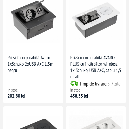
mântare
Priză încorporabilă Avaro
Priză încorporabilă AVARO
1xSchuko 2xUSB A+C 1.5m
PLUS cu încărcător wireless,
negru
1x Schuko, USB A+C, cablu 1,5
m, alb
Timp de livrare:
5-7 zile
în stoc
în stoc
202,80 lei
458,35 lei