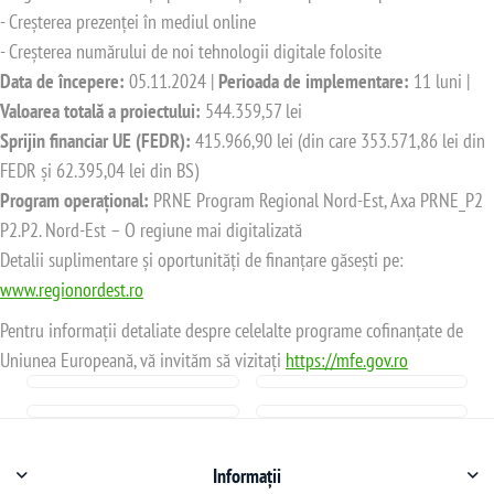
- Creșterea prezenței în mediul online
- Creșterea numărului de noi tehnologii digitale folosite
Data de începere:
05.11.2024 |
Perioada de implementare:
11 luni |
Valoarea totală a proiectului:
544.359,57 lei
Sprijin financiar UE (FEDR):
415.966,90 lei (din care 353.571,86 lei din
FEDR și 62.395,04 lei din BS)
Program operațional:
PRNE Program Regional Nord-Est, Axa PRNE_P2
P2.P2. Nord-Est – O regiune mai digitalizată
Detalii suplimentare și oportunități de finanțare găsești pe:
www.regionordest.ro
Pentru informații detaliate despre celelalte programe cofinanțate de
Uniunea Europeană, vă invităm să vizitați
https://mfe.gov.ro
Informații