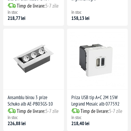
Timp de livrare:
5-7 zile
în stoc
în stoc
218,77 lei
158,13 lei
Ansamblu birou 3 prize
Priza USB tip A+C 2M 15W
Schuko alb AE-PB03GS-10
Legrand Mosaic alb 077592
Timp de livrare:
5-7 zile
Timp de livrare:
5-7 zile
în stoc
în stoc
226,88 lei
218,40 lei