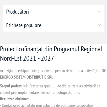
Producători
Etichete populare
Proiect cofinanțat din Programul Regional
Nord-Est 2021 - 2027
Achiziția de echipamente și software pentru dezvoltarea activității la
SC
ENERGO SISTEM DISTRIBUTIE SRL
Scopul proiectului:
Creșterea gradului de digitalizare a activității de
comerț prin implementarea de noi tehnologii digitale.
Rezultate obținute:
- Digitalizarea activității prin achiziția de echipamente specifice