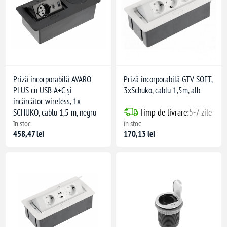
Priză încorporabilă AVARO
Priză încorporabilă GTV SOFT,
PLUS cu USB A+C și
3xSchuko, cablu 1,5m, alb
încărcător wireless, 1x
Timp de livrare:
5-7 zile
SCHUKO, cablu 1,5 m, negru
în stoc
în stoc
458,47 lei
170,13 lei