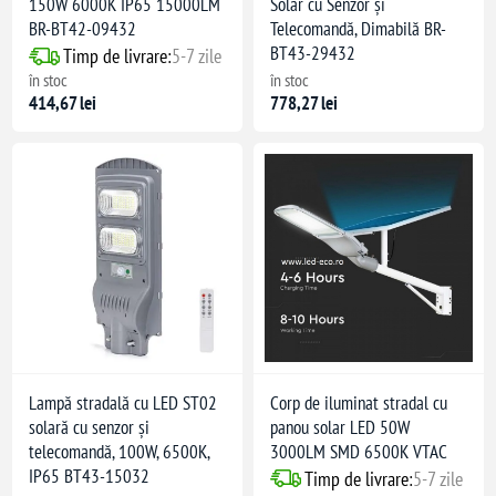
150W 6000K IP65 15000LM
Solar cu Senzor și
BR-BT42-09432
Telecomandă, Dimabilă BR-
BT43-29432
Timp de livrare:
5-7 zile
în stoc
în stoc
414,67 lei
778,27 lei
Lampă stradală cu LED ST02
Corp de iluminat stradal cu
solară cu senzor și
panou solar LED 50W
telecomandă, 100W, 6500K,
3000LM SMD 6500K VTAC
IP65 BT43-15032
Timp de livrare:
5-7 zile