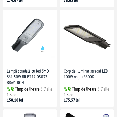
274,67 lei
78,63 lei
Lampă stradală cu led SMD
Corp de iluminat stradal LED
S81 50W BR-BT42-05032
100W negru 6500K
BRAYTRON
Timp de livrare:
5-7 zile
Timp de livrare:
5-7 zile
în stoc
în stoc
158,18 lei
175,57 lei