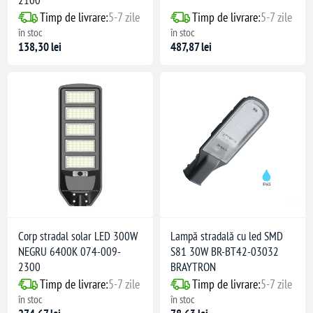
2100
Timp de livrare:
5-7 zile
Timp de livrare:
5-7 zile
în stoc
în stoc
138,30 lei
487,87 lei
Corp stradal solar LED 300W
Lampă stradală cu led SMD
NEGRU 6400K 074-009-
S81 30W BR-BT42-03032
2300
BRAYTRON
Timp de livrare:
5-7 zile
Timp de livrare:
5-7 zile
în stoc
în stoc