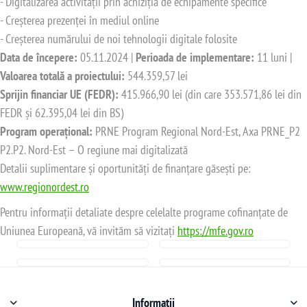
- Digitalizarea activității prin achiziția de echipamente specifice
- Creșterea prezenței în mediul online
- Creșterea numărului de noi tehnologii digitale folosite
Data de începere:
05.11.2024 |
Perioada de implementare:
11 luni |
Valoarea totală a proiectului:
544.359,57 lei
Sprijin financiar UE (FEDR):
415.966,90 lei (din care 353.571,86 lei din
FEDR și 62.395,04 lei din BS)
Program operațional:
PRNE Program Regional Nord-Est, Axa PRNE_P2
P2.P2. Nord-Est – O regiune mai digitalizată
Detalii suplimentare și oportunități de finanțare găsești pe:
www.regionordest.ro
Pentru informații detaliate despre celelalte programe cofinanțate de
Uniunea Europeană, vă invităm să vizitați
https://mfe.gov.ro
Informații