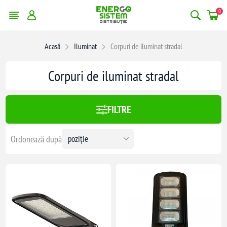
0
erge filtrele
Acasă
Iluminat
Corpuri de iluminat stradal
1563,00 lei
Corpuri de iluminat stradal
1563
FILTRE
Ordonează după