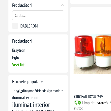
Producători
DABLEROM
Producători
Braytron
Eglo
Vezi Toți
Etichete populare
alb
16a
Braytron
Bticino
design modern
GIROFAR ROSU 24V
iluminat exterior
Timp de livrare:
5-7
iluminat interior
în stoc