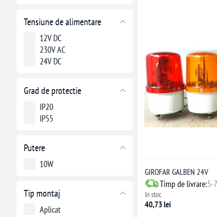
Tensiune de alimentare
12V DC
230V AC
24V DC
Grad de protectie
IP20
IP55
Putere
10W
GIROFAR GALBEN 24V
Timp de livrare:
5-7
Tip montaj
în stoc
40,73 lei
Aplicat