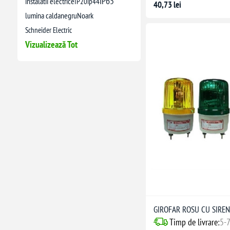
IP65
instalatii electrice
IP20
ip44
40,73 lei
lumina calda
negru
Noark
Schneider Electric
Vizualizează Tot
GIROFAR ROSU CU SIREN
Timp de livrare:
5-7