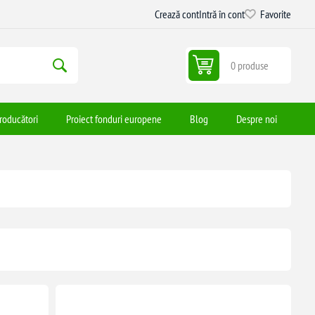
Crează cont
Intră în cont
Favorite
0 produse
roducători
Proiect fonduri europene
Blog
Despre noi