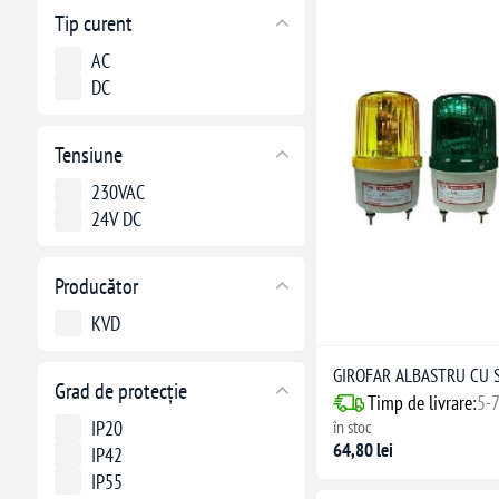
Tip curent
AC
DC
Tensiune
230VAC
24V DC
Producător
KVD
GIROFAR ALBASTRU CU 
Grad de protecție
Timp de livrare:
5-7
IP20
în stoc
64,80 lei
IP42
IP55