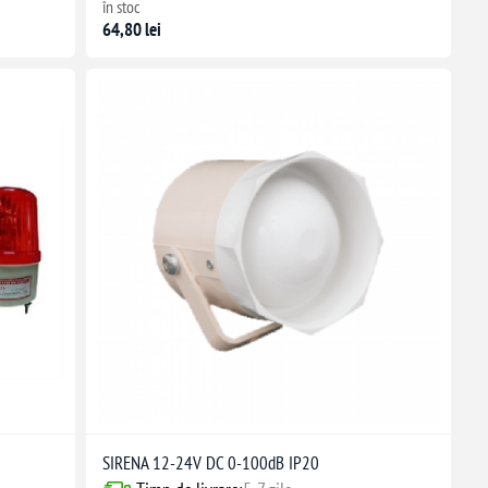
în stoc
64,80 lei
SIRENA 12-24V DC 0-100dB IP20