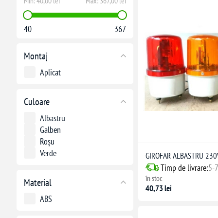
Min:
40,00 lei
Max:
367,00 lei
40
367
Montaj
Aplicat
Culoare
Albastru
Galben
Roșu
Verde
GIROFAR ALBASTRU 230
Timp de livrare:
5-7
în stoc
Material
40,73 lei
ABS