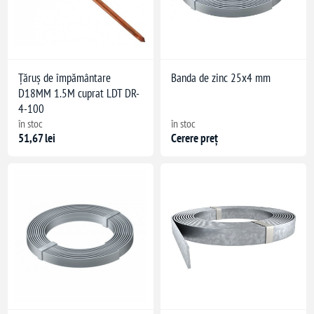
Țăruș de împământare
Banda de zinc 25x4 mm
D18MM 1.5M cuprat LDT DR-
4-100
în stoc
în stoc
51,67 lei
Cerere preț