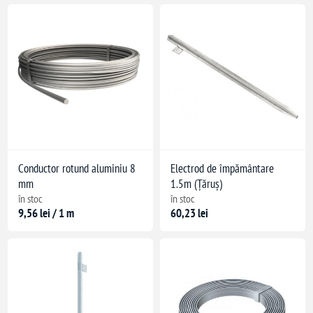
ca
rii de trăsnet
 pământ
de potențial
Conductor rotund aluminiu 8
Electrod de împământare
mm
1.5m (Țăruș)
în stoc
în stoc
9,56 lei / 1 m
60,23 lei