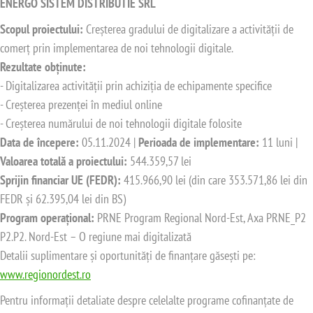
ENERGO SISTEM DISTRIBUTIE SRL
Scopul proiectului:
Creșterea gradului de digitalizare a activității de
comerț prin implementarea de noi tehnologii digitale.
Rezultate obținute:
- Digitalizarea activității prin achiziția de echipamente specifice
- Creșterea prezenței în mediul online
- Creșterea numărului de noi tehnologii digitale folosite
Data de începere:
05.11.2024 |
Perioada de implementare:
11 luni |
Valoarea totală a proiectului:
544.359,57 lei
Sprijin financiar UE (FEDR):
415.966,90 lei (din care 353.571,86 lei din
FEDR și 62.395,04 lei din BS)
Program operațional:
PRNE Program Regional Nord-Est, Axa PRNE_P2
P2.P2. Nord-Est – O regiune mai digitalizată
Detalii suplimentare și oportunități de finanțare găsești pe:
www.regionordest.ro
Pentru informații detaliate despre celelalte programe cofinanțate de