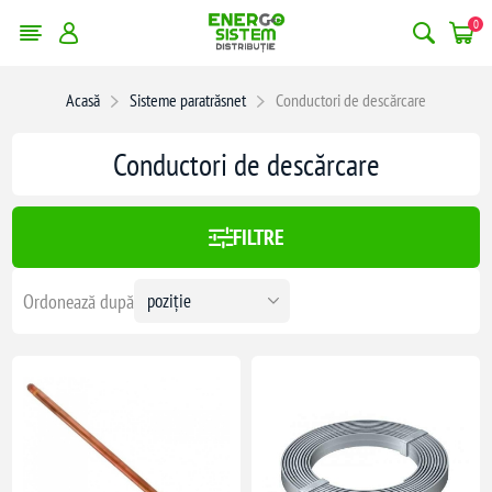
0
Acasă
Sisteme paratrăsnet
Conductori de descărcare
x:
71,00 lei
Conductori de descărcare
71
FILTRE
N 48801)
Ordonează după