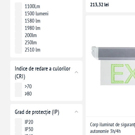
213,32 lei
1100Lm
1500 lumeni
1580 lm
1980 lm
200lm
250lm
2510 lm
3500 lm
360 lm
Indice de redare a culorilor
390 lm
(CRI)
7 lm
800 lm
>70
≥80
Grad de protecție (IP)
IP20
Corp iluminat de siguran
IP30
autonomie 3h/4h