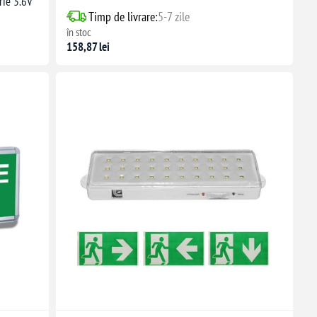
rie 3.6V
Timp de livrare:
5-7 zile
în stoc
158,87 lei