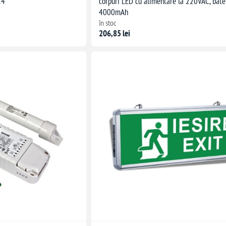
14
corpuri LED cu alimentare la 220VAC, bate
4000mAh
în stoc
206,85 lei