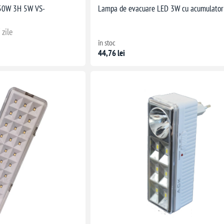
50W 3H 5W VS-
Lampa de evacuare LED 3W cu acumulator
 zile
în stoc
44,76 lei