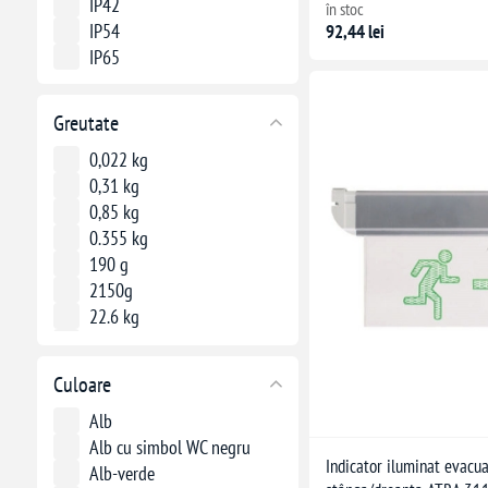
IP42
în stoc
IP54
92,44 lei
IP65
Greutate
0,022 kg
0,31 kg
0,85 kg
0.355 kg
190 g
2150g
22.6 kg
312 grame
463 g
Culoare
Alb
Alb cu simbol WC negru
Indicator iluminat evacu
Alb-verde