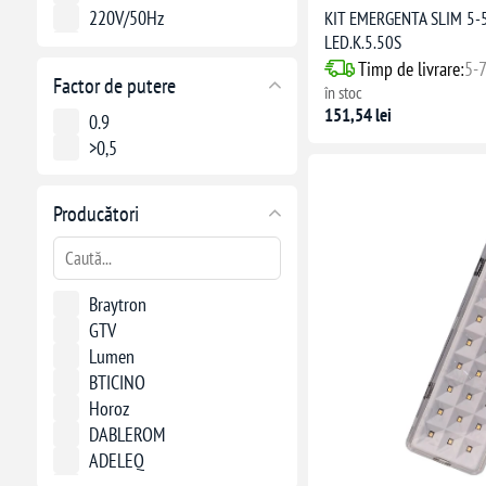
220V/50Hz
KIT EMERGENTA SLIM 5-
LED.K.5.50S
230 Vca
Timp de livrare:
5-7
230V 50/60Hz
Factor de putere
în stoc
5V
151,54 lei
0.9
>0,5
Producători
Braytron
GTV
Lumen
BTICINO
Horoz
DABLEROM
ADELEQ