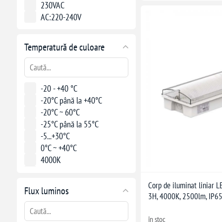
230VAC
AC:220-240V
Temperatură de culoare
-20 - +40 °C
-20°C până la +40°C
-20°C ~ 60°C
-25°C până la 55°C
-5...+30°C
0°C ~ +40°C
4000K
5-40 °C
6400K
Corp de iluminat liniar 
Flux luminos
6500K
3H, 4000K, 2500lm, IP6
Alb natural
în stoc