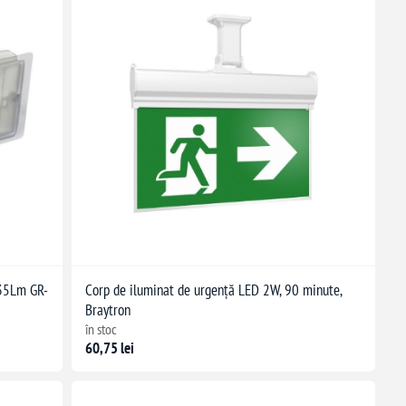
 35Lm GR-
Corp de iluminat de urgență LED 2W, 90 minute,
Braytron
în stoc
60,75 lei