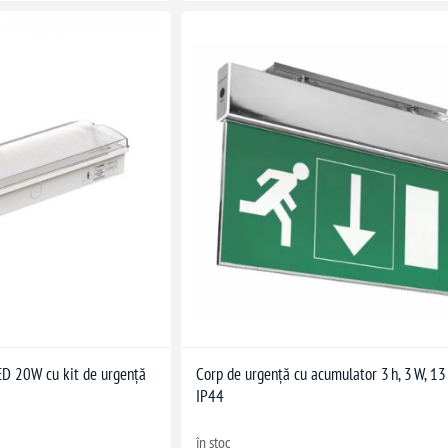
LED 20W cu kit de urgență
Corp de urgență cu acumulator 3 h, 3 W, 13
5
IP44
în stoc