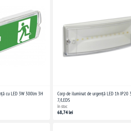
ență cu LED 3W 300lm 3H
Corp de iluminat de urgență LED 1h IP20
7/LEDS
în stoc
68,74 lei