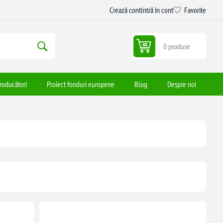
Crează cont
Intră în cont
Favorite
0 produse
roducători
Proiect fonduri europene
Blog
Despre noi