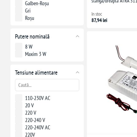
stânga/dreapta ATRA 31
Galben-Roșu
Gri
în stoc
Roșu
87,94 lei
Putere nominală
8 W
Maxim 3 W
Tensiune alimentare
110-230V AC
20 V
220 V
220-240 V
220-240V AC
220V