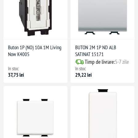
Buton 1P (NO) 10A 1M Living
BUTON 2M 1P ND ALB
Now K4005
SATINAT 15171
Timp de livrare:
5-7 zile
în stoc
în stoc
37,75 lei
29,22 lei
ă la 100W)