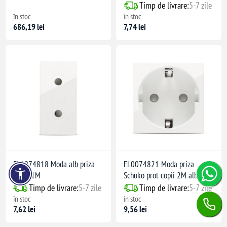
Timp de livrare:
5-7 zile
în stoc
în stoc
686,19 lei
7,74 lei
EL0074818 Moda alb priza
EL0074821 Moda priza
Italia 1M
Schuko prot copii 2M alb
Timp de livrare:
5-7 zile
Timp de livrare:
5-7 zile
în stoc
în stoc
7,62 lei
9,56 lei