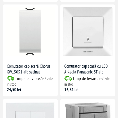
Comutator cap scară Chorus
Comutator cap scară cu LED
 și 2.5 mm²
GW15051 alb satinat
Arkedia Panasonic ST alb
au fir împletit)
Timp de livrare:
5-7 zile
Timp de livrare:
5-7 zile
în stoc
în stoc
24,50 lei
16,81 lei
ir multifilar
stratificate
ir multifilar
ir multifilar