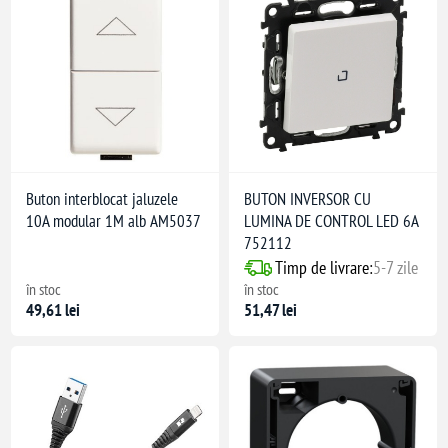
 Mecanism: PC
eftalat de polibutilena) GF30
Buton interblocat jaluzele
BUTON INVERSOR CU
10A modular 1M alb AM5037
LUMINA DE CONTROL LED 6A
752112
Timp de livrare:
5-7 zile
în stoc
în stoc
49,61 lei
51,47 lei