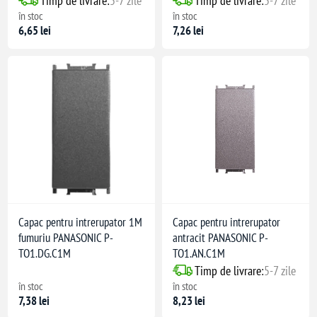
Timp de livrare:
5-7 zile
Timp de livrare:
5-7 zile
în stoc
în stoc
6,65 lei
7,26 lei
Capac pentru intrerupator 1M
Capac pentru intrerupator
fumuriu PANASONIC P-
antracit PANASONIC P-
TO1.DG.C1M
TO1.AN.C1M
Timp de livrare:
5-7 zile
în stoc
în stoc
7,38 lei
8,23 lei
na) GF30: buton de eliberare