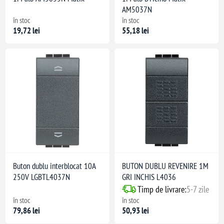
AM5037N
în stoc
în stoc
19,72 lei
55,18 lei
Buton dublu interblocat 10A
BUTON DUBLU REVENIRE 1M
250V LGBTL4037N
GRI INCHIS L4036
Timp de livrare:
5-7 zile
în stoc
în stoc
79,86 lei
50,93 lei