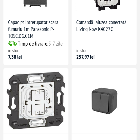
Capac pt intrerupator scara
Comandă jaluzea conectată
fumuriu 1m Panasonic P-
Living Now K4027C
TOSC.DG.C1M
Timp de livrare:
5-7 zile
în stoc
în stoc
7,38 lei
257,97 lei