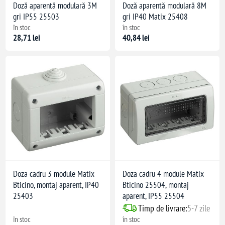
Doză aparentă modulară 3M
Doză aparentă modulară 8M
gri IP55 25503
gri IP40 Matix 25408
în stoc
în stoc
28,71 lei
40,84 lei
Doza cadru 3 module Matix
Doza cadru 4 module Matix
Bticino, montaj aparent, IP40
Bticino 25504, montaj
25403
aparent, IP55 25504
Timp de livrare:
5-7 zile
în stoc
în stoc