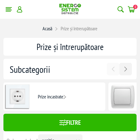
0
erge filtrele
Acasă
Prize și întrerupătoare
1710,00 lei
Prize și întrerupătoare
1710
Subcategorii
Prize incastrate
FILTRE