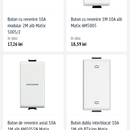
Buton cu revenire 10A
Buton cu revenire 1M 10A alb
modular 2M alb Matix
Matix AM5005
5005/2
în stoc
în stoc
17,26 lei
18,59 lei
Buton de revenire axial 10A
Buton dublu interblocat 10A
1M alb AM5055N Matix
1M alb BTicino Matix