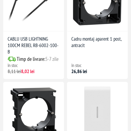
FR: carcasă
tact de împământare
CABLU USB LIGHTNING
Cadru montaj aparent 1 post,
100CM REBEL RB-6002-100-
antracit
B
Timp de livrare:
5-7 zile
în stoc
în stoc
8,11 lei
8,02 lei
26,86 lei