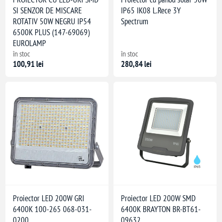
SI SENZOR DE MISCARE
IP65 IK08 L.Rece 3Y
ROTATIV 50W NEGRU IP54
Spectrum
6500K PLUS (147-69069)
EUROLAMP
în stoc
în stoc
100,91 lei
280,84 lei
Proiector LED 200W GRI
Proiector LED 200W SMD
6400K 100-265 068-031-
6400K BRAYTON BR-BT61-
0200
09632