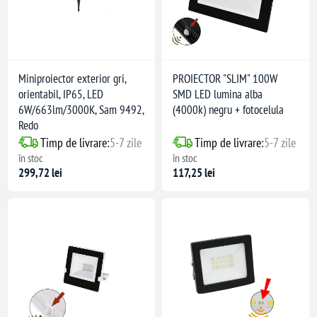
Miniproiector exterior gri,
PROIECTOR "SLIM" 100W
orientabil, IP65, LED
SMD LED lumina alba
6W/663lm/3000K, Sam 9492,
(4000k) negru + fotocelula
Redo
Timp de livrare:
5-7 zile
Timp de livrare:
5-7 zile
în stoc
în stoc
299,72 lei
117,25 lei