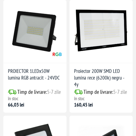
PROIECTOR 1LEDx50W
Proiector 200W SMD LED
lumina RGB antracit - 24VDC
lumina rece (6200k) negru -
4y
Timp de livrare:
5-7 zile
Timp de livrare:
5-7 zile
în stoc
în stoc
66,03 lei
160,45 lei