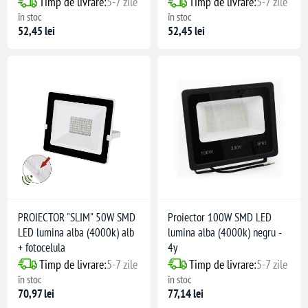
Timp de livrare:
5-7 zile
Timp de livrare:
5-7 zile
în stoc
în stoc
52,45 lei
52,45 lei
PROIECTOR "SLIM" 50W SMD
Proiector 100W SMD LED
LED lumina alba (4000k) alb
lumina alba (4000k) negru -
+ fotocelula
4y
Timp de livrare:
5-7 zile
Timp de livrare:
5-7 zile
în stoc
în stoc
70,97 lei
77,14 lei