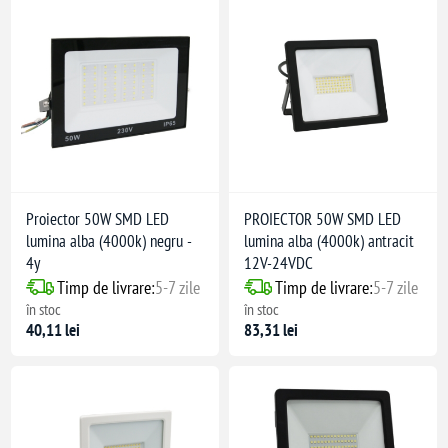
Proiector 50W SMD LED
PROIECTOR 50W SMD LED
lumina alba (4000k) negru -
lumina alba (4000k) antracit
4y
12V-24VDC
Timp de livrare:
5-7 zile
Timp de livrare:
5-7 zile
în stoc
în stoc
40,11 lei
83,31 lei