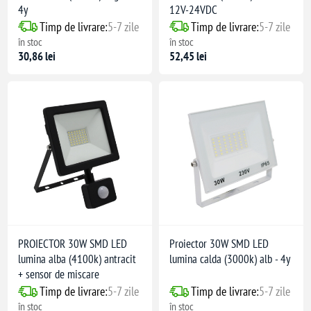
4y
12V-24VDC
Timp de livrare:
5-7 zile
Timp de livrare:
5-7 zile
în stoc
în stoc
30,86 lei
52,45 lei
PROIECTOR 30W SMD LED
Proiector 30W SMD LED
lumina alba (4100k) antracit
lumina calda (3000k) alb - 4y
+ sensor de miscare
Timp de livrare:
5-7 zile
Timp de livrare:
5-7 zile
în stoc
în stoc