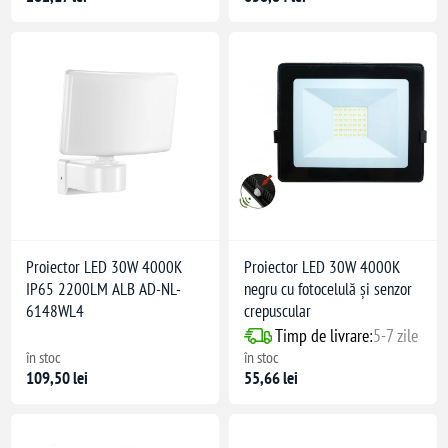
Proiector LED 30W 4000K
Proiector LED 30W 4000K
IP65 2200LM ALB AD-NL-
negru cu fotocelulă și senzor
6148WL4
crepuscular
Timp de livrare:
5-7 zile
în stoc
în stoc
109,50 lei
55,66 lei