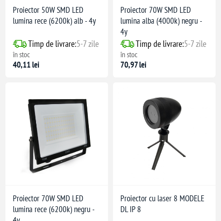
Proiector 50W SMD LED
Proiector 70W SMD LED
lumina rece (6200k) alb - 4y
lumina alba (4000k) negru -
4y
Timp de livrare:
5-7 zile
Timp de livrare:
5-7 zile
în stoc
în stoc
40,11 lei
70,97 lei
Proiector 70W SMD LED
Proiector cu laser 8 MODELE
lumina rece (6200k) negru -
DL IP 8
4y