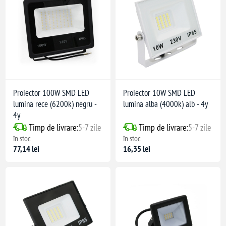
Proiector 100W SMD LED
Proiector 10W SMD LED
lumina rece (6200k) negru -
lumina alba (4000k) alb - 4y
4y
Timp de livrare:
5-7 zile
Timp de livrare:
5-7 zile
în stoc
în stoc
77,14 lei
16,35 lei