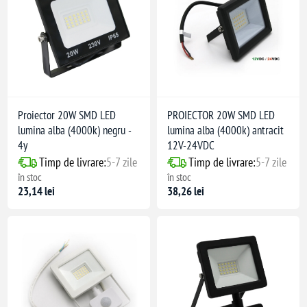
Proiector 20W SMD LED
PROIECTOR 20W SMD LED
lumina alba (4000k) negru -
lumina alba (4000k) antracit
4y
12V-24VDC
Timp de livrare:
5-7 zile
Timp de livrare:
5-7 zile
în stoc
în stoc
23,14 lei
38,26 lei