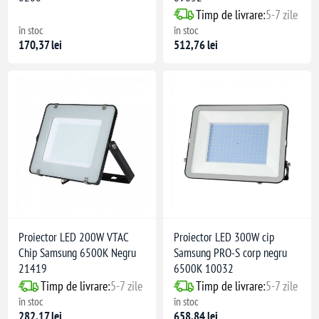
Timp de livrare:
5-7 zile
în stoc
în stoc
170,37 lei
512,76 lei
Proiector LED 200W VTAC
Proiector LED 300W cip
Chip Samsung 6500K Negru
Samsung PRO-S corp negru
21419
6500K 10032
Timp de livrare:
5-7 zile
Timp de livrare:
5-7 zile
în stoc
în stoc
282,17 lei
658,84 lei