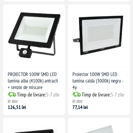
PROIECTOR 100W SMD LED
Proiector 100W SMD LED
lumina alba (4100k) antracit
lumina calda (3000k) negru -
+ senzor de miscare
4y
Timp de livrare:
5-7 zile
Timp de livrare:
5-7 zile
în stoc
în stoc
126,51 lei
77,14 lei