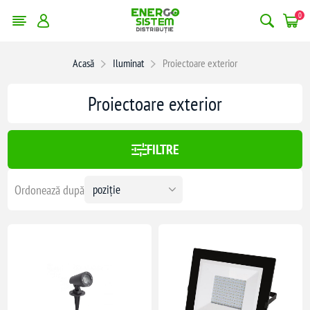
0
erge filtrele
Acasă
Iluminat
Proiectoare exterior
:
854,00 lei
Proiectoare exterior
854
FILTRE
Ordonează după