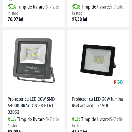
Timp de livrare:
5-7 zile
Timp de livrare:
5-7 zile
în stoc
în stoc
70,97 lei
97,58 lei
Proiector cu LED 20W SMD
Proiector cu LED 30W lumina
6400K BRAYTON BR-BT61-
RGB antracit - 24VDC
02032
Timp de livrare:
5-7 zile
Timp de livrare:
5-7 zile
în stoc
în stoc
58,08 lei
47,52 lei