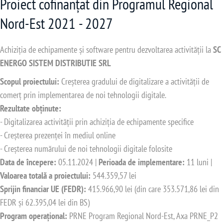
Proiect cofinanțat din Programul Regional
Nord-Est 2021 - 2027
Achiziția de echipamente și software pentru dezvoltarea activității la
SC
ENERGO SISTEM DISTRIBUTIE SRL
Scopul proiectului:
Creșterea gradului de digitalizare a activității de
comerț prin implementarea de noi tehnologii digitale.
Rezultate obținute:
- Digitalizarea activității prin achiziția de echipamente specifice
- Creșterea prezenței în mediul online
- Creșterea numărului de noi tehnologii digitale folosite
Data de începere:
05.11.2024 |
Perioada de implementare:
11 luni |
Valoarea totală a proiectului:
544.359,57 lei
Sprijin financiar UE (FEDR):
415.966,90 lei (din care 353.571,86 lei din
FEDR și 62.395,04 lei din BS)
Program operațional:
PRNE Program Regional Nord-Est, Axa PRNE_P2