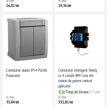
în stoc
în stoc
16,81 lei
19,36 lei
ir multifilar
Comutator dublu IP54 Pacific
Comutator inteligent Shelly
Panasonic
cu 4 canale WIFI sina din
contor de putere control
aplicatie
Timp de livrare:
5-7 zile
în stoc
în stoc
35,04 lei
552,81 lei