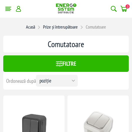
0
Acasă
Prize și întrerupătoare
Comutatoare
:
553,00 lei
Comutatoare
553
FILTRE
Ordonează după