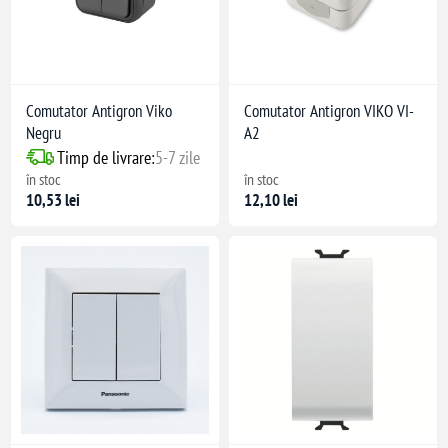
Comutator Antigron Viko
Comutator Antigron VIKO VI-
Negru
A2
Timp de livrare:
5-7 zile
în stoc
în stoc
10,53 lei
12,10 lei
 Mecanism: PC