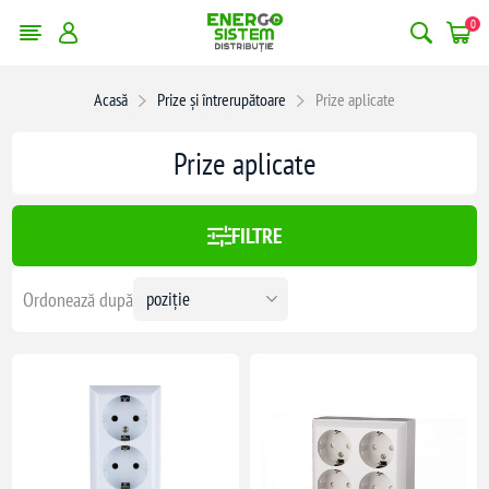
0
Acasă
Prize și întrerupătoare
Prize aplicate
x:
47,00 lei
Prize aplicate
47
FILTRE
Ordonează după