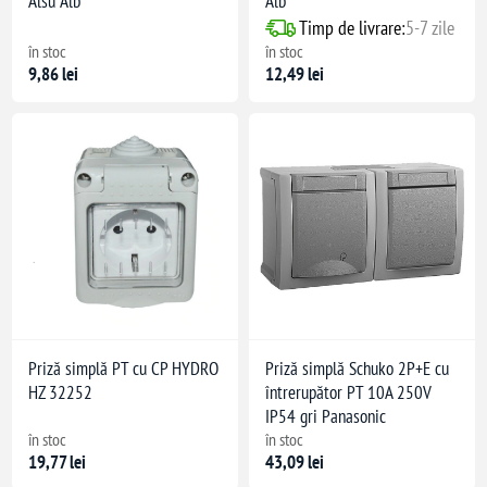
Alsu Alb
Alb
Timp de livrare:
5-7 zile
în stoc
în stoc
9,86 lei
12,49 lei
Priză simplă PT cu CP HYDRO
Priză simplă Schuko 2P+E cu
HZ 32252
întrerupător PT 10A 250V
IP54 gri Panasonic
în stoc
în stoc
19,77 lei
43,09 lei