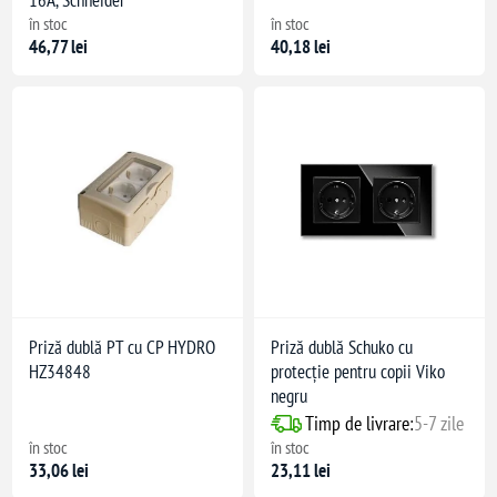
16A, Schneider
în stoc
în stoc
46,77 lei
40,18 lei
 Mecanism: PC
Priză dublă PT cu CP HYDRO
Priză dublă Schuko cu
HZ34848
protecție pentru copii Viko
negru
Timp de livrare:
5-7 zile
în stoc
în stoc
33,06 lei
23,11 lei