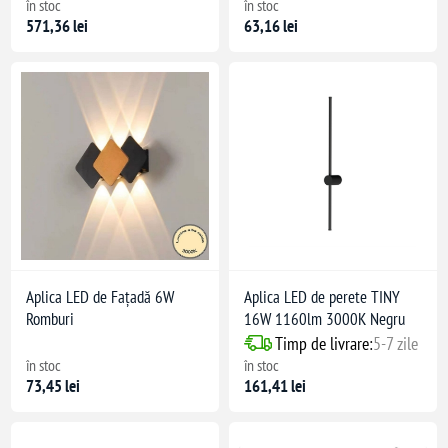
în stoc
în stoc
571,36 lei
63,16 lei
Aplica LED de Fațadă 6W
Aplica LED de perete TINY
Romburi
16W 1160lm 3000K Negru
Timp de livrare:
5-7 zile
în stoc
în stoc
73,45 lei
161,41 lei