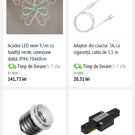
 'T'
 sau funcțional
e in podea
Acadea LED neon 9,5m cu
Adaptor din cauciuc 3A, cu
fundiță verde, conexiune
siguranță, cablu de 1,5 m
dublă, IP44, 70x60cm
ghi de 90°
Timp de livrare:
5-7 zile
Timp de livrare:
5-7 zile
în stoc
în stoc
141,73 lei
20,31 lei
u benzi LED
n interior