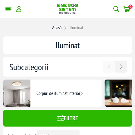
0
erge filtrele
Acasă
Iluminat
4139,00 lei
Iluminat
4139
Subcategorii
Corpuri de iluminat interior
FILTRE