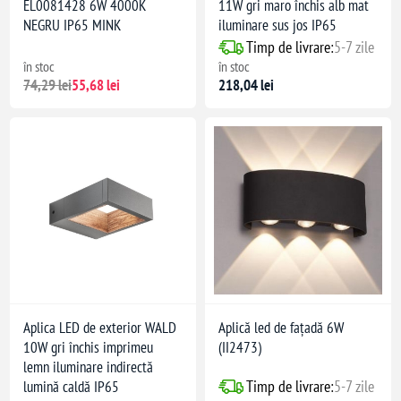
EL0081428 6W 4000K
11W gri maro închis alb mat
NEGRU IP65 MINK
iluminare sus jos IP65
Timp de livrare:
5-7 zile
în stoc
în stoc
74,29 lei
55,68 lei
218,04 lei
Aplica LED de exterior WALD
Aplică led de fațadă 6W
10W gri închis imprimeu
(II2473)
lemn iluminare indirectă
Timp de livrare:
5-7 zile
lumină caldă IP65