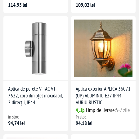
114,95 lei
109,02 lei
Aplica de perete V-TAC VT-
Aplica exterior APLICA 36071
7622, corp din oțel inoxidabil,
(UP) ALUMINIU E27 IP44
2 direcții, IP44
AURIU RUSTIC
Timp de livrare:
5-7 zile
în stoc
în stoc
94,74 lei
94,18 lei