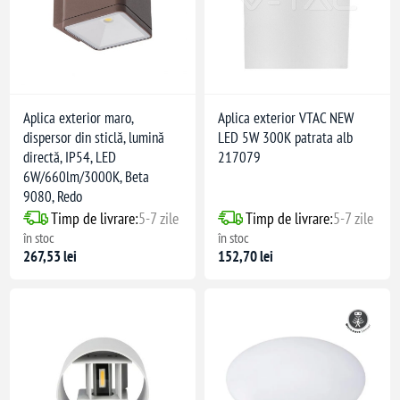
Aplica exterior maro,
Aplica exterior VTAC NEW
dispersor din sticlă, lumină
LED 5W 300K patrata alb
directă, IP54, LED
217079
6W/660lm/3000K, Beta
9080, Redo
Timp de livrare:
5-7 zile
Timp de livrare:
5-7 zile
în stoc
în stoc
267,53 lei
152,70 lei