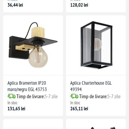
36,44 lei
128,02 lei
Aplica Bramerton IP20
Aplica Charterhouse EGL
maro/negru EGL 43753
49394
Timp de livrare:
5-7 zile
Timp de livrare:
5-7 zile
în stoc
în stoc
131,65 lei
265,11 lei