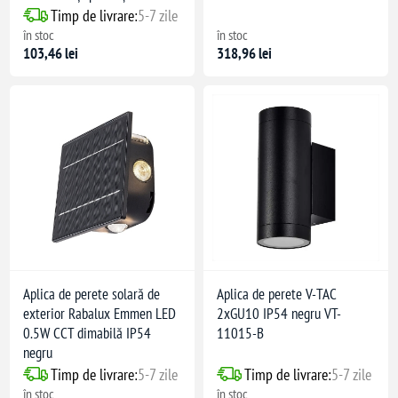
Timp de livrare:
5-7 zile
în stoc
în stoc
103,46 lei
318,96 lei
Aplica de perete solară de
Aplica de perete V-TAC
exterior Rabalux Emmen LED
2xGU10 IP54 negru VT-
0.5W CCT dimabilă IP54
11015-B
negru
Timp de livrare:
5-7 zile
Timp de livrare:
5-7 zile
în stoc
în stoc