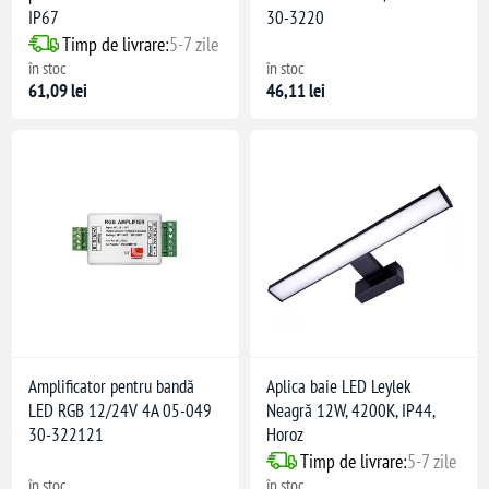
IP67
30-3220
Timp de livrare:
5-7 zile
în stoc
în stoc
61,09 lei
46,11 lei
i LED
Amplificator pentru bandă
Aplica baie LED Leylek
LED RGB 12/24V 4A 05-049
Neagră 12W, 4200K, IP44,
30-322121
Horoz
Timp de livrare:
5-7 zile
ri
în stoc
în stoc