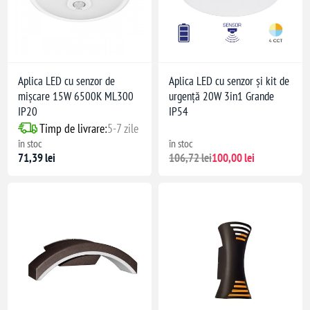
Aplica LED cu senzor de
Aplica LED cu senzor și kit de
mișcare 15W 6500K ML300
urgență 20W 3in1 Grande
IP20
IP54
Timp de livrare:
5-7 zile
în stoc
în stoc
71,39 lei
106,72 lei
100,00 lei