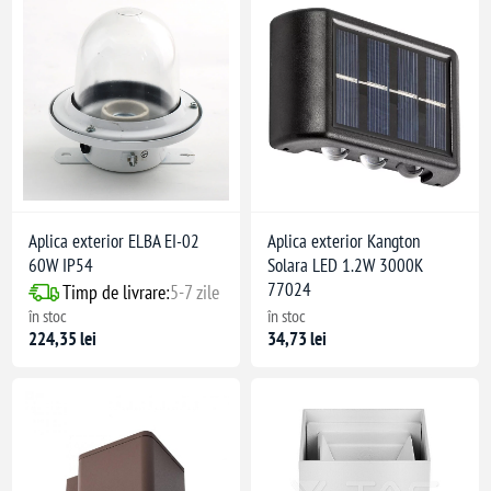
Aplica exterior ELBA EI-02
Aplica exterior Kangton
60W IP54
Solara LED 1.2W 3000K
77024
Timp de livrare:
5-7 zile
în stoc
în stoc
224,35 lei
34,73 lei