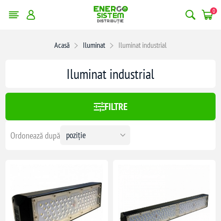
0
erge filtrele
Acasă
Iluminat
Iluminat industrial
:
955,00 lei
Iluminat industrial
955
FILTRE
Ordonează după