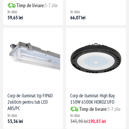
Timp de livrare:
5-7 zile
în stoc
în stoc
59,65 lei
66,07 lei
Corp de iluminat tip FIPAD
Corp de iluminat High Bay
2x60cm pentru tub LED
150W 6500K HOROZ UFO
ABS/PC
Timp de livrare:
5-7 zile
în stoc
în stoc
53,36 lei
345,90 lei
190,83 lei