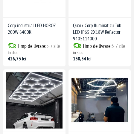
Corp industrial LED HOROZ
Quark Corp Iluminat cu Tub
200W 6400K
LED IP65 2X18W Reflector
9405114000
Timp de livrare:
5-7 zile
Timp de livrare:
5-7 zile
în stoc
în stoc
426,73 lei
138,54 lei