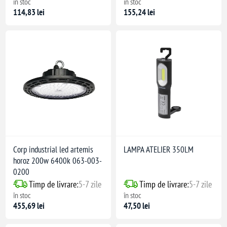
în stoc
în stoc
114,83 lei
155,24 lei
ucru: -25° +50°
Corp industrial led artemis
LAMPA ATELIER 350LM
horoz 200w 6400k 063-003-
0200
Timp de livrare:
5-7 zile
Timp de livrare:
5-7 zile
în stoc
în stoc
455,69 lei
47,50 lei