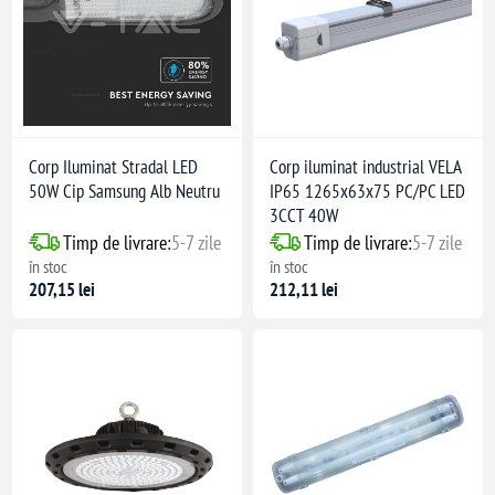
Corp Iluminat Stradal LED
Corp iluminat industrial VELA
50W Cip Samsung Alb Neutru
IP65 1265x63x75 PC/PC LED
3CCT 40W
Timp de livrare:
5-7 zile
Timp de livrare:
5-7 zile
în stoc
în stoc
207,15 lei
212,11 lei