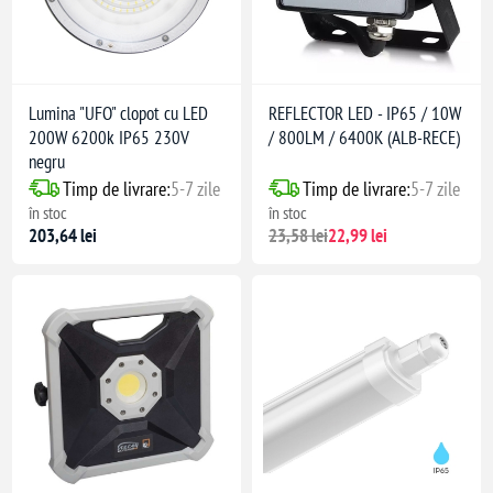
Lumina "UFO" clopot cu LED
REFLECTOR LED - IP65 / 10W
200W 6200k IP65 230V
/ 800LM / 6400K (ALB-RECE)
negru
Timp de livrare:
5-7 zile
Timp de livrare:
5-7 zile
în stoc
în stoc
203,64 lei
23,58 lei
22,99 lei