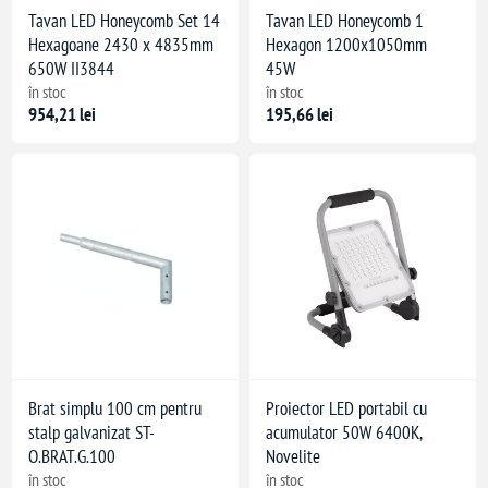
Tavan LED Honeycomb Set 14
Tavan LED Honeycomb 1
Hexagoane 2430 x 4835mm
Hexagon 1200x1050mm
650W II3844
45W
în stoc
în stoc
954,21 lei
195,66 lei
Brat simplu 100 cm pentru
Proiector LED portabil cu
stalp galvanizat ST-
acumulator 50W 6400K,
O.BRAT.G.100
Novelite
în stoc
în stoc