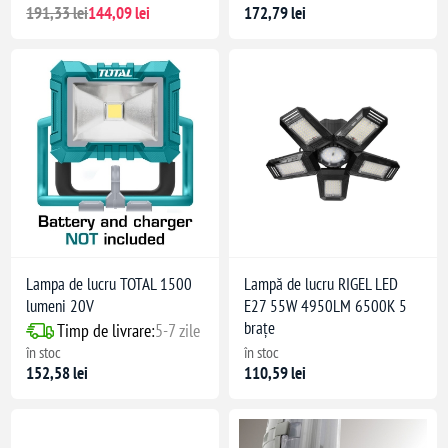
191,33 lei
144,09 lei
172,79 lei
Lampa de lucru TOTAL 1500
Lampă de lucru RIGEL LED
lumeni 20V
E27 55W 4950LM 6500K 5
brațe
Timp de livrare:
5-7 zile
în stoc
în stoc
152,58 lei
110,59 lei