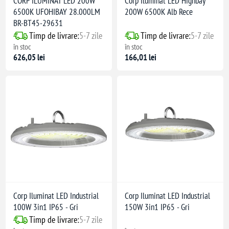
CORP ILUMINAT LED 200W
Corp Iluminat LED Highbay
6500K UFOHIBAY 28.000LM
200W 6500K Alb Rece
BR-BT45-29631
Timp de livrare:
5-7 zile
Timp de livrare:
5-7 zile
în stoc
în stoc
626,05 lei
166,01 lei
Corp Iluminat LED Industrial
Corp Iluminat LED Industrial
100W 3in1 IP65 - Gri
150W 3in1 IP65 - Gri
Timp de livrare:
5-7 zile