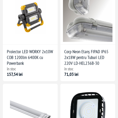
Proiector LED WORKY 2x10W
Corp Neon Etanș FIPAD IP65
COB 1200lm 6400K cu
2x18W pentru Tuburi LED
Powerbank
220V LD-HEL236B-30
în stoc
în stoc
157,54 lei
71,03 lei