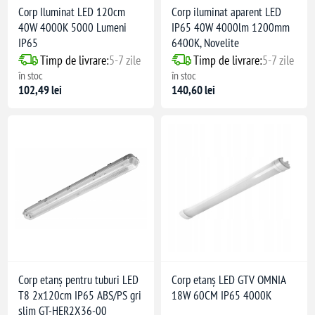
Corp Iluminat LED 120cm
Corp iluminat aparent LED
40W 4000K 5000 Lumeni
IP65 40W 4000lm 1200mm
IP65
6400K, Novelite
Timp de livrare:
5-7 zile
Timp de livrare:
5-7 zile
în stoc
în stoc
102,49 lei
140,60 lei
Corp etanș pentru tuburi LED
Corp etanș LED GTV OMNIA
T8 2x120cm IP65 ABS/PS gri
18W 60CM IP65 4000K
slim GT-HER2X36-00