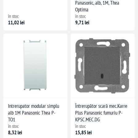
Panasonic, alb, 1M, Thea
Optima
în stoc
în stoc
11,02 lei
9,71 lei
Intrerupator modular simplu
Întrerupător scară mec.Karre
alb 1M Panasonic Thea P-
Plus Panasonic fumuriu P-
TO1
KPSC.MEC.DG
în stoc
în stoc
8,32 lei
15,85 lei