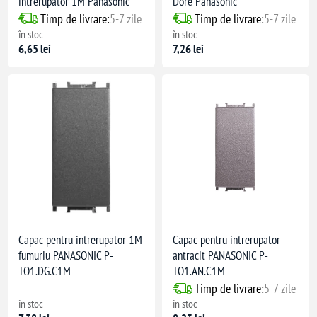
intrerupator 1M Panasonic
Dore Panasonic
Timp de livrare:
5-7 zile
Timp de livrare:
5-7 zile
în stoc
în stoc
6,65 lei
7,26 lei
Capac pentru intrerupator 1M
Capac pentru intrerupator
fumuriu PANASONIC P-
antracit PANASONIC P-
TO1.DG.C1M
TO1.AN.C1M
 Mecanism: PC
Timp de livrare:
5-7 zile
în stoc
în stoc