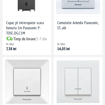
Capac pt intrerupator scara
Comutator Arkedia Panasonic,
fumuriu 1m Panasonic P-
ST, alb
TOSC.DG.C1M
Timp de livrare:
5-7 zile
în stoc
în stoc
7,38 lei
14,05 lei
ir multifilar
ir multifilar