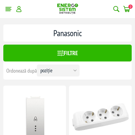
0
erge filtrele
Panasonic
:
158,00 lei
FILTRE
158
Ordonează după