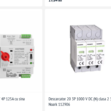
19,84 lei
 4P 125A cu sina
Descarcator 20 3P 1000 V DC (N) clasa 2
Noark 112906