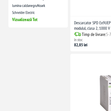
lumina calda
negru
Noark
Schneider Electric
Vizualizează Tot
Descarcator SPD Ex9UEP
modulul, clasa 2, 1000 V
Timp de livrare:
5-7
în stoc
82,85 lei