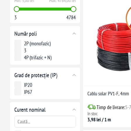
Min:
3,00 lei
Max:
4784,00 lei
3
4784
Număr poli
2P (monofazic)
3
4P (trifazic + N)
Grad de protecție (IP)
IP20
IP67
Cablu solar PV1-F, 4mm
Timp de livrare:
5-7
Curent nominal
în stoc
3,98 lei / 1 m