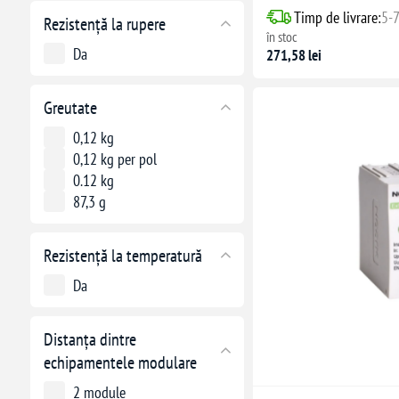
Timp de livrare:
5-7
Rezistență la rupere
în stoc
Da
271,58 lei
Greutate
0,12 kg
0,12 kg per pol
0.12 kg
87,3 g
Rezistență la temperatură
Da
Distanța dintre
echipamentele modulare
2 module