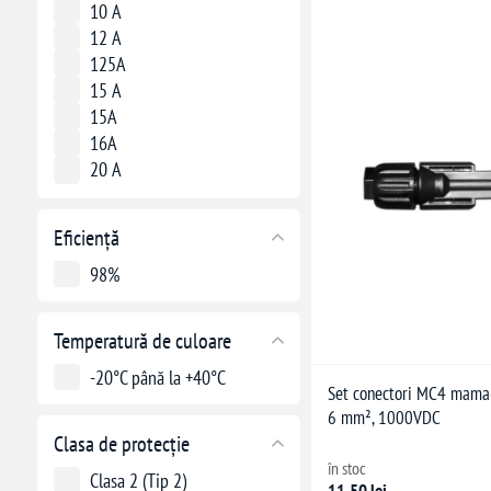
10 A
12 A
125A
15 A
15A
16A
20 A
25 A
4A
Eficiență
6A
8A
98%
Temperatură de culoare
-20°C până la +40°C
Set conectori MC4 mama-t
6 mm², 1000VDC
Clasa de protecție
în stoc
Clasa 2 (Tip 2)