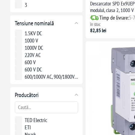
Descarcator SPD Ex9UEP
3
modulul, clasa 2, 1000 V
Timp de livrare:
5-7
Tensiune nominală
în stoc
82,85 lei
1.5KV DC
1000 V
1000V DC
220V AC
600 V
600 V DC
600/1000V AC, 900/1800V DC
Producători
TED Electric
ETI
Noark