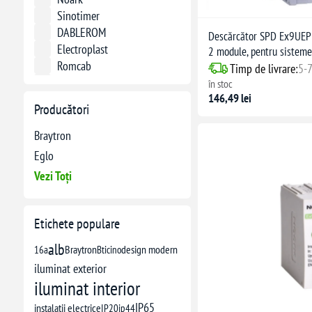
Sinotimer
DABLEROM
Descărcător SPD Ex9UEP 
Electroplast
2 module, pentru sisteme
Romcab
Timp de livrare:
5-7
RCB ELECTRO 97
în stoc
146,49 lei
Producători
Braytron
Eglo
Vezi Toți
Etichete populare
alb
16a
Braytron
Bticino
design modern
iluminat exterior
iluminat interior
IP65
instalatii electrice
IP20
ip44