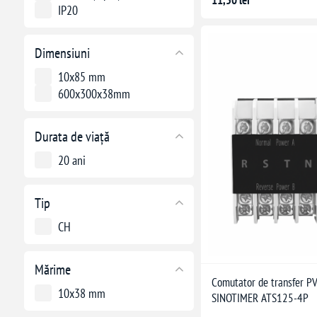
11,50 lei
IP20
Dimensiuni
10x85 mm
600x300x38mm
Durata de viață
20 ani
Tip
CH
Mărime
Comutator de transfer PV
10x38 mm
SINOTIMER ATS125-4P