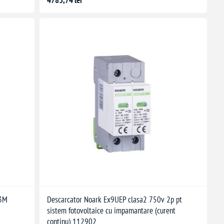
4783,74 lei
 3M
Descarcator Noark Ex9UEP clasa2 750v 2p pt
sistem fotovoltaice cu impamantare (curent
continu) 112902