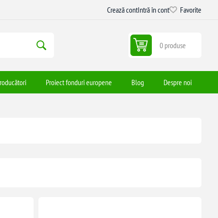
Crează cont
Intră în cont
Favorite
0 produse
roducători
Proiect fonduri europene
Blog
Despre noi