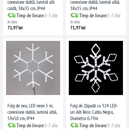
conexiune dublă, lumină alb
conexiune dublă, lumină albă,
caldă, 38x35 cm, IP44
38x35 cm, IP44
Timp de livrare:
5-7 zile
Timp de livrare:
5-7 zile
în stoc
în stoc
71,97 lei
71,97 lei
Fulg de nea, LED neon 5 m,
Fulg de Zăpadă cu 324 LED-
conexiune dublă, lumină albă,
uri Alb Rece, Cablu Negru,
59x50 cm, IP44
Diametru 0.79m
Timp de livrare:
5-7 zile
Timp de livrare:
5-7 zile