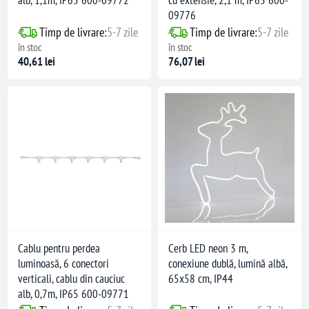
alb, 1,1m, IP65 600-09772
cu extensie, 2,1 m, IP65 600-
09776
Timp de livrare:
5-7 zile
Timp de livrare:
5-7 zile
în stoc
în stoc
40,61 lei
76,07 lei
Cablu pentru perdea
Cerb LED neon 3 m,
luminoasă, 6 conectori
conexiune dublă, lumină albă,
verticali, cablu din cauciuc
65x58 cm, IP44
alb, 0,7m, IP65 600-09771