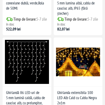
conexiune dublă, verde,Rola
5 mm lumina albă, cablu de
de 50Ml
cauciuc alb, IP65 (fără
ștecher)
Timp de livrare:
5-7 zile
Timp de livrare:
5-7 zile
în stoc
în stoc
522,09 lei
82,07 lei
Ghirlandă 86 LED-uri de
Ghirlanda extensibila 100
5 mm lumină caldă, cablu de
LED Alb Cald cu Cablu Negru
cauciuc alb, cu prelungitor,
2x1m