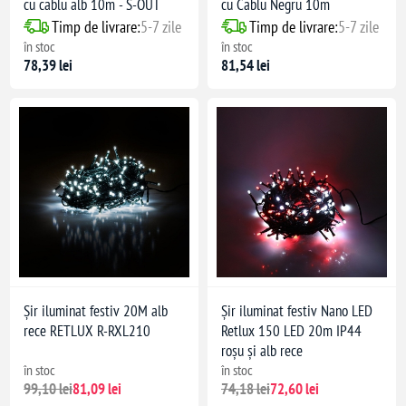
cu cablu alb 10m - S-OUT
cu Cablu Negru 10m
Timp de livrare:
5-7 zile
Timp de livrare:
5-7 zile
în stoc
în stoc
78,39 lei
81,54 lei
Șir iluminat festiv 20M alb
Șir iluminat festiv Nano LED
rece RETLUX R-RXL210
Retlux 150 LED 20m IP44
roșu și alb rece
în stoc
în stoc
99,10 lei
81,09 lei
74,18 lei
72,60 lei