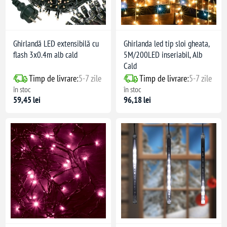
Ghirlandă LED extensibilă cu
Ghirlanda led tip sloi gheata,
flash 3x0.4m alb cald
5M/200LED inseriabil, Alb
Cald
Timp de livrare:
5-7 zile
Timp de livrare:
5-7 zile
în stoc
în stoc
59,45 lei
96,18 lei