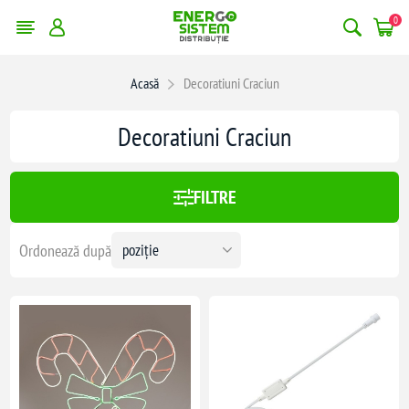
0
erge filtrele
Acasă
Decoratiuni Craciun
:
728,00 lei
Decoratiuni Craciun
728
FILTRE
Ordonează după