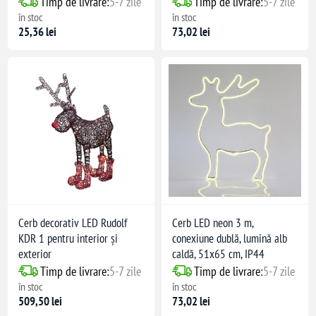
Timp de livrare:
5-7 zile
Timp de livrare:
5-7 zile
în stoc
în stoc
25,36 lei
73,02 lei
Cerb decorativ LED Rudolf
Cerb LED neon 3 m,
KDR 1 pentru interior și
conexiune dublă, lumină alb
exterior
caldă, 51x65 cm, IP44
Timp de livrare:
5-7 zile
Timp de livrare:
5-7 zile
în stoc
în stoc
509,50 lei
73,02 lei