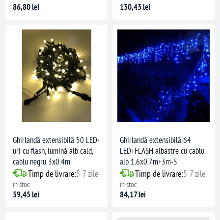
86,80 lei
130,43 lei
Ghirlandă extensibilă 50 LED-
Ghirlandă extensibilă 64
uri cu flash, lumină alb cald,
LED+FLASH albastre cu cablu
cablu negru 3x0.4m
alb 1.6x0.7m+3m-S
Timp de livrare:
5-7 zile
Timp de livrare:
5-7 zile
în stoc
în stoc
59,45 lei
84,17 lei