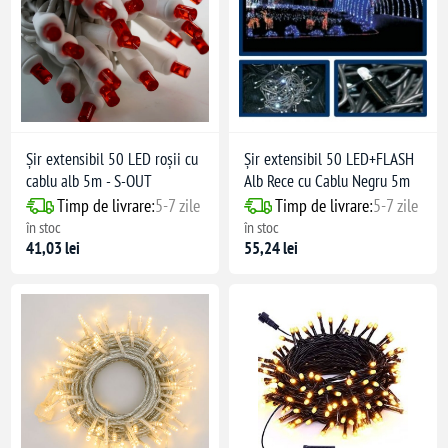
Șir extensibil 50 LED roșii cu
Șir extensibil 50 LED+FLASH
cablu alb 5m - S-OUT
Alb Rece cu Cablu Negru 5m
Timp de livrare:
5-7 zile
Timp de livrare:
5-7 zile
în stoc
în stoc
41,03 lei
55,24 lei