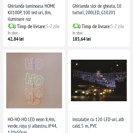
Ghirlanda luminoasa HOME
Ghirlanda sloi de gheata, 10
KII100P, 100 led-uri, 8m,
turturi, 200LED, G10201
iluminare roz
Timp de livrare:
5-7 zile
Timp de livrare:
5-7 zile
în stoc
în stoc
42,84 lei
185,64 lei
HO-HO-HO LED neon 8,4m,
Instalație cu 120 LED-uri, alb
verde, roșu și albastru, IP44,
cald, 5 m, PVC
120x50cm