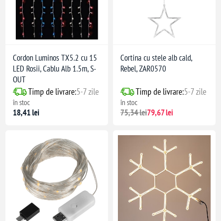
Cordon Luminos TX5.2 cu 15
Cortina cu stele alb cald,
LED Rosii, Cablu Alb 1.5m, S-
Rebel, ZAR0570
OUT
Timp de livrare:
5-7 zile
Timp de livrare:
5-7 zile
în stoc
în stoc
18,41 lei
75,34 lei
79,67 lei