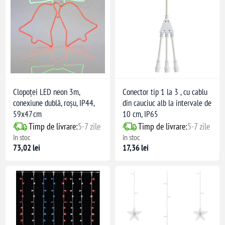
Clopoței LED neon 3m,
Conector tip 1 la 3 , cu cablu
conexiune dublă, roșu, IP44,
din cauciuc alb la intervale de
59x47 cm
10 cm, IP65
Timp de livrare:
5-7 zile
Timp de livrare:
5-7 zile
în stoc
în stoc
73,02 lei
17,36 lei