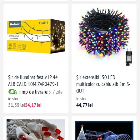
Șir de iluminat festiv IP 44
Șir extensibil 50 LED
ALB CALD 10M ZAR0479-1
multicolor cu cablu alb 5m S-
OUT
Timp de livrare:
5-7 zile
în stoc
în stoc
51,55 lei
54,17 lei
44,77 lei