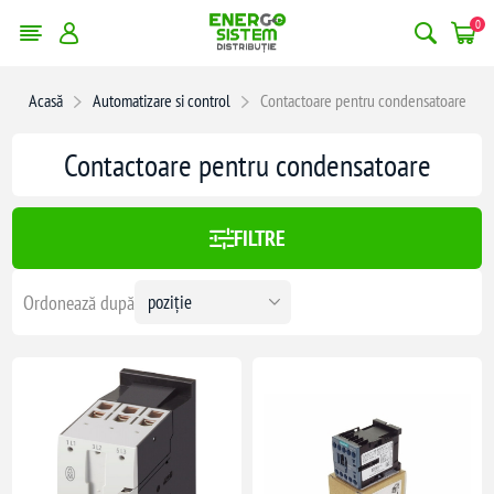
0
Acasă
Automatizare si control
Contactoare pentru condensatoare
:
169,00 lei
Contactoare pentru condensatoare
169
FILTRE
Ordonează după