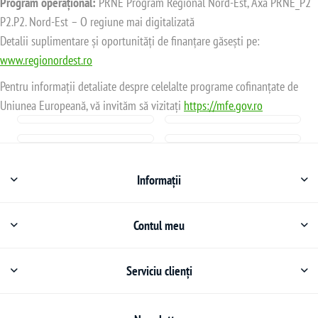
Program operațional:
PRNE Program Regional Nord-Est, Axa PRNE_P2
P2.P2. Nord-Est – O regiune mai digitalizată
Detalii suplimentare și oportunități de finanțare găsești pe:
www.regionordest.ro
Pentru informații detaliate despre celelalte programe cofinanțate de
Uniunea Europeană, vă invităm să vizitați
https://mfe.gov.ro
Informații
Contul meu
Serviciu clienți