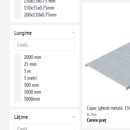
150x15x0.75 mm
150x35x0.75mm
200x110x0.75mm
200x15x0.75 mm
200x15x0.75mm
Lungime
300x85x0.75 mm
400 x 15 x 1 mm
500x110x1mm
500x15x1mm
2000 mm
50x60mm
25 mm
595 x 595 x 12.5 mm
3 m
600x15x1 mm
3 metri
600x600x35 mm
300 mm
600x60x1 mm
3000 mm
600x85x1mm
3000mm
60mm diametru, 15mm înălțime
35 mm
Capac jgheab metalic 
68 x 15 mm
3m
în stoc
Lățime
500 mm
Cerere preț
600 mm