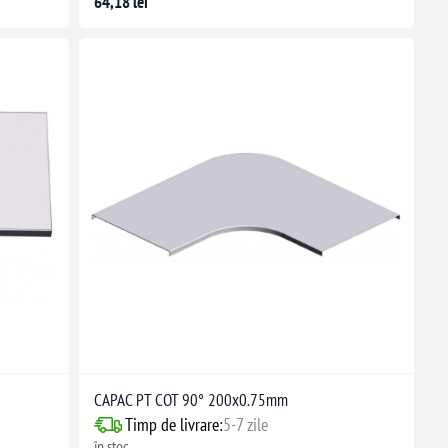
64,18 lei
CAPAC PT COT 90° 200x0.75mm
Timp de livrare:
5-7 zile
în stoc