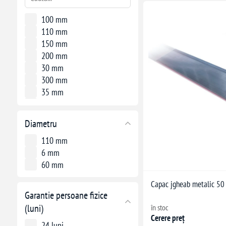
100 mm
110 mm
150 mm
200 mm
30 mm
300 mm
35 mm
400 mm
50 mm
Diametru
500 mm
600 mm
110 mm
6 mm
60 mm
Capac jgheab metalic 50
Garantie persoane fizice
(luni)
în stoc
Cerere preț
24 luni