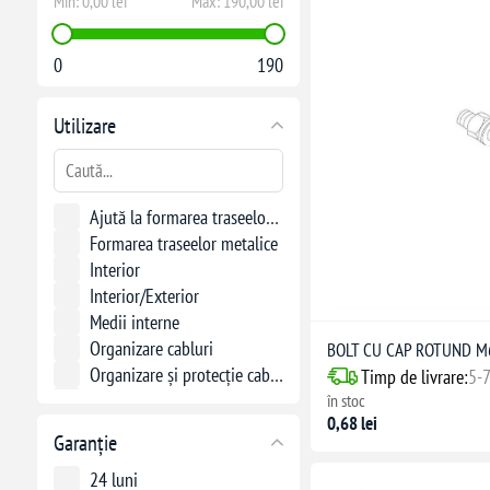
Min:
0,00 lei
Max:
190,00 lei
0
190
Utilizare
Ajută la formarea traseelor metalice
Formarea traseelor metalice
Interior
Interior/Exterior
Medii interne
Organizare cabluri
BOLT CU CAP ROTUND 
Organizare și protecție cabluri
Timp de livrare:
5-7
Organizare și protecție cabluri în instalații electrice
în stoc
0,68 lei
Protejarea și acoperirea jgheaburilor metalice
Garanție
Sisteme de jgheaburi metalice
Îmbinare jgheaburi metalice
24 luni