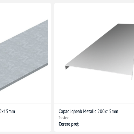
150x15mm
Capac Jgheab Metalic 200x15mm
în stoc
Cerere preț