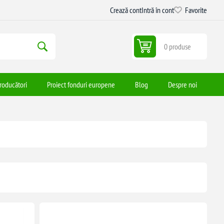
Crează cont
Intră în cont
Favorite
0 produse
roducători
Proiect fonduri europene
Blog
Despre noi