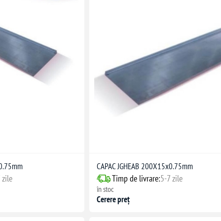
x0.75mm
CAPAC JGHEAB 200X15x0.75mm
 zile
Timp de livrare:
5-7 zile
în stoc
Cerere preț