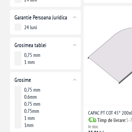
Garantie Persoana Juridica
24 luni
Grosimea tablei
0,75 mm
1 mm
Grosime
0,75 mm
0.6mm
0.75 mm
0.75mm
CAPAC PT COT 45° 200
1 mm
Timp de livrare:
5-7
1mm
în stoc