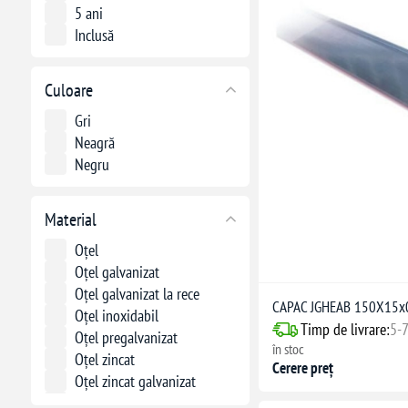
5 ani
Inclusă
Culoare
Gri
Neagră
Negru
Material
Oțel
Oțel galvanizat
Oțel galvanizat la rece
CAPAC JGHEAB 150X15
Oțel inoxidabil
Timp de livrare:
5-7
Oțel pregalvanizat
în stoc
Oțel zincat
Cerere preț
Oțel zincat galvanizat
Plastic