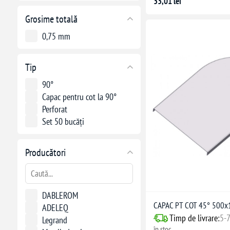
33,01 lei
Grosime totală
0,75 mm
Tip
90°
Capac pentru cot la 90°
Perforat
Set 50 bucăți
Producători
DABLEROM
CAPAC PT COT 45° 500
ADELEQ
Timp de livrare:
5-7
Legrand
în stoc