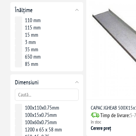
Înălțime
110 mm
115 mm
15 mm
3 mm
35 mm
650 mm
85 mm
Dimensiuni
100x110x0.75mm
CAPAC JGHEAB 500X15
100x15x0.75mm
Timp de livrare:
5-7
în stoc
100x60x0.75mm
Cerere preț
1200 x 65 x 58 mm