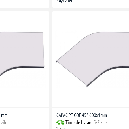
40,42 lei
x1mm
CAPAC PT COT 45° 600x1mm
 zile
Timp de livrare:
5-7 zile
în stoc