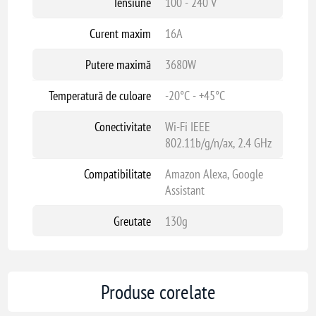
Tensiune
100 - 240 V
Temperatură de funcționare: -20 ~ 45°C
Conectivitate: Wi-Fi 802.11 b/g/n 2.4 GHz
Curent maxim
16A
Compatibilitate: Amazon Alexa, Google Assistant, IFTTT
Greutate: 130g
Putere maximă
3680W
Cu Gosund SP211, puteți controla de la distanță dispozitivele conectate,
Temperatură de culoare
-20°C - +45°C
seta programe de funcționare și monitoriza consumul de energie,
oferindu-vă astfel confort și eficiență energetică în locuința
Conectivitate
Wi-Fi IEEE
802.11b/g/n/ax, 2.4 GHz
dumneavoastră.
Compatibilitate
Amazon Alexa, Google
Assistant
Greutate
130g
Produse corelate