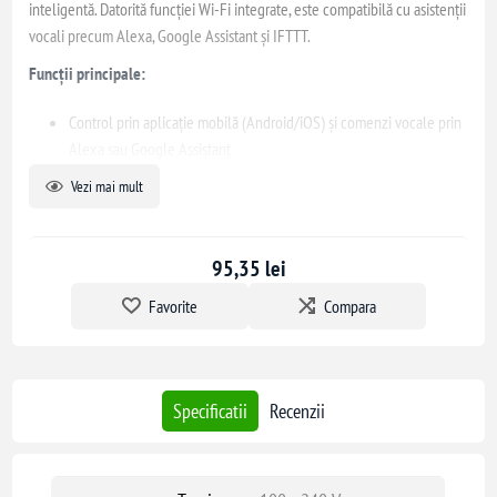
inteligentă. Datorită funcției Wi-Fi integrate, este compatibilă cu asistenții
vocali precum Alexa, Google Assistant și IFTTT.
Funcții principale:
Control prin aplicație mobilă (Android/iOS) și comenzi vocale prin
Alexa sau Google Assistant
Pornire/Oprire individuală a prizelor
Vezi mai mult
Monitorizare consum energie
Programare automată și funcție timer
Control de la distanță
95,35 lei
Protecție pentru copii
Favorite
Compara
Nu necesită hub separat, funcționează cu orice router Wi-Fi
(2.4GHz)
Specificații tehnice:
Specificatii
Recenzii
Tensiune: 100 - 240 V
Curent maxim: 16 A
Putere maximă: 3680 W