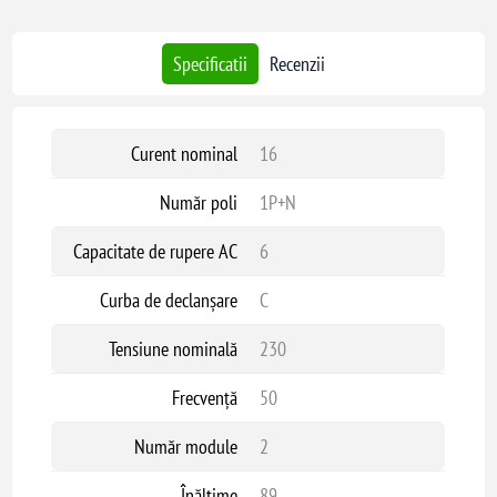
Specificatii
Recenzii
Curent nominal
16
Număr poli
1P+N
Capacitate de rupere AC
6
Curba de declanșare
C
Tensiune nominală
230
Frecvență
50
Număr module
2
Înălțime
89