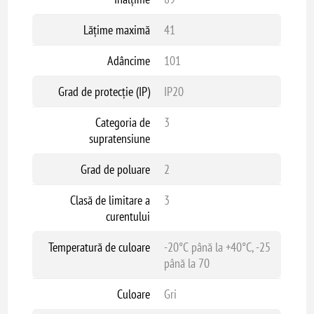
Lățime maximă
41
Adâncime
101
Grad de protecție (IP)
IP20
Categoria de
3
supratensiune
Grad de poluare
2
Clasă de limitare a
3
curentului
Temperatură de culoare
-20°C până la +40°C, -25
până la 70
Culoare
Gri