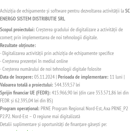
Achiziția de echipamente și software pentru dezvoltarea activității la
SC
ENERGO SISTEM DISTRIBUTIE SRL
Scopul proiectului:
Creșterea gradului de digitalizare a activității de
comerț prin implementarea de noi tehnologii digitale.
Rezultate obținute:
- Digitalizarea activității prin achiziția de echipamente specifice
- Creșterea prezenței în mediul online
- Creșterea numărului de noi tehnologii digitale folosite
Data de începere:
05.11.2024 |
Perioada de implementare:
11 luni |
Valoarea totală a proiectului:
544.359,57 lei
Sprijin financiar UE (FEDR):
415.966,90 lei (din care 353.571,86 lei din
FEDR și 62.395,04 lei din BS)
Program operațional:
PRNE Program Regional Nord-Est, Axa PRNE_P2
P2.P2. Nord-Est – O regiune mai digitalizată
Detalii suplimentare și oportunități de finanțare găsești pe: