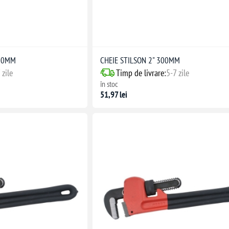
250MM
CHEIE STILSON 2" 300MM
 zile
Timp de livrare:
5-7 zile
în stoc
51,97 lei