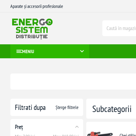
Aparate și accesorii profesionale
MENIU
Filtrati dupa
Subcategorii
Șterge filtrele
Preț
Chei still