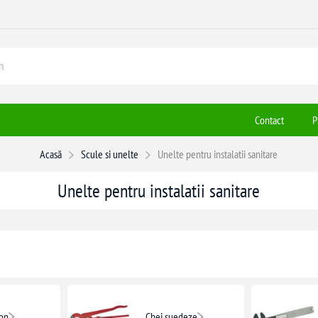
Contact
P
Acasă
Scule si unelte
Unelte pentru instalatii sanitare
Unelte pentru instalatii sanitare
son
Chei suedeze