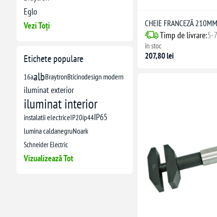
Eglo
CHEIE FRANCEZĂ 210M
Vezi Toți
Timp de livrare:
5-7
în stoc
207,80 lei
Etichete populare
alb
16a
Braytron
Bticino
design modern
iluminat exterior
iluminat interior
IP65
instalatii electrice
IP20
ip44
lumina calda
negru
Noark
Schneider Electric
Vizualizează Tot