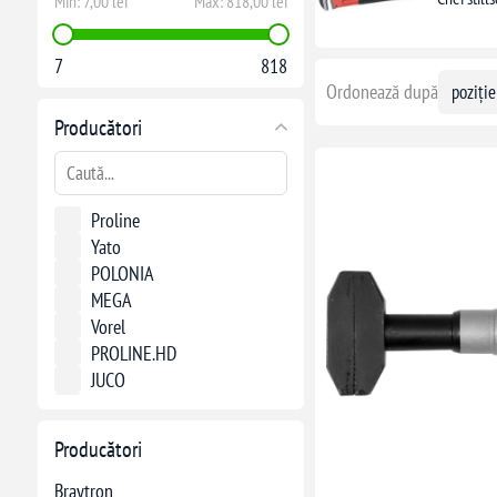
Min:
7,00 lei
Max:
818,00 lei
7
818
Ordonează după
Producători
Proline
Yato
POLONIA
MEGA
Vorel
PROLINE.HD
JUCO
NO NAME
FALA
Producători
Braytron