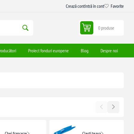
Crează cont
Intră în cont
Favorite
0 produse
roducători
Proiect fonduri europene
Blog
Despre noi
Chei franceze
Clesti teava