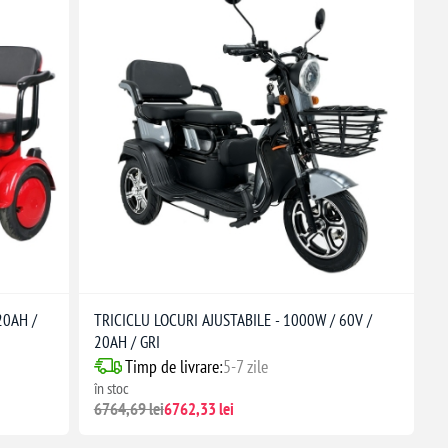
20AH /
TRICICLU LOCURI AJUSTABILE - 1000W / 60V /
20AH / GRI
Timp de livrare:
5-7 zile
în stoc
6764,69 lei
6762,33 lei