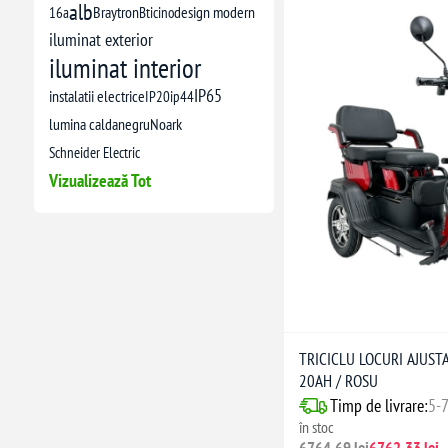
alb
16a
Braytron
Bticino
design modern
iluminat exterior
iluminat interior
IP65
instalatii electrice
IP20
ip44
lumina calda
negru
Noark
Schneider Electric
Vizualizează Tot
TRICICLU LOCURI AJUSTA
20AH / ROSU
Timp de livrare:
5-7
în stoc