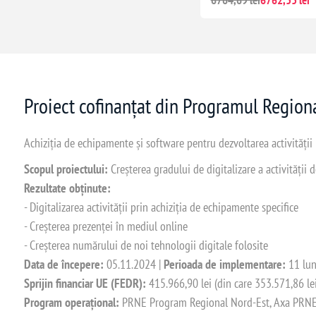
6764,69 lei
6762,33 lei
Proiect cofinanțat din Programul Regio
Achiziția de echipamente și software pentru dezvoltarea activității
Scopul proiectului:
Creșterea gradului de digitalizare a activității
Rezultate obținute:
- Digitalizarea activității prin achiziția de echipamente specifice
- Creșterea prezenței în mediul online
- Creșterea numărului de noi tehnologii digitale folosite
Data de începere:
05.11.2024 |
Perioada de implementare:
11 lun
Sprijin financiar UE (FEDR):
415.966,90 lei (din care 353.571,86 le
Program operațional:
PRNE Program Regional Nord-Est, Axa PRNE_P