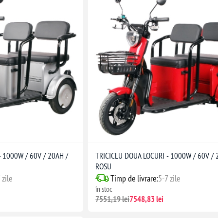
 1000W / 60V / 20AH /
TRICICLU DOUA LOCURI - 1000W / 60V / 
ROSU
 zile
Timp de livrare:
5-7 zile
în stoc
7551,19 lei
7548,83 lei