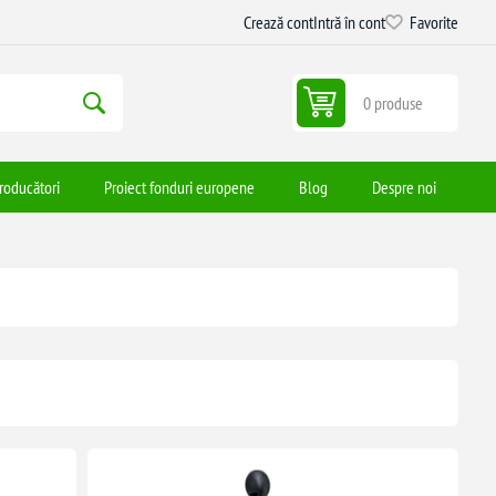
Crează cont
Intră în cont
Favorite
0 produse
roducători
Proiect fonduri europene
Blog
Despre noi