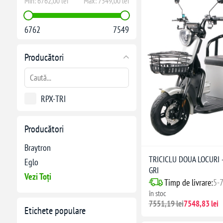
Min:
6762,00 lei
Max:
7549,00 lei
6762
7549
Producători
RPX-TRI
Producători
Braytron
TRICICLU DOUA LOCURI -
Eglo
GRI
Vezi Toți
Timp de livrare:
5-7
în stoc
7551,19 lei
7548,83 lei
Etichete populare