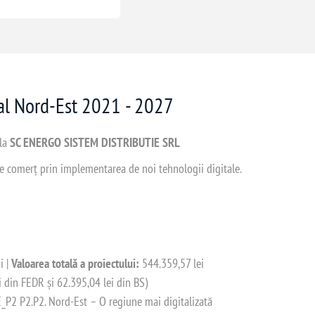
nal Nord-Est 2021 - 2027
 la
SC ENERGO SISTEM DISTRIBUTIE SRL
 de comerț prin implementarea de noi tehnologii digitale.
i |
Valoarea totală a proiectului:
544.359,57 lei
i din FEDR și 62.395,04 lei din BS)
2 P2.P2. Nord-Est – O regiune mai digitalizată