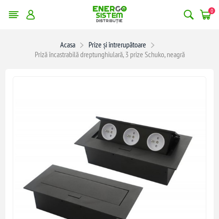
0
Acasa
Prize și întrerupătoare
Priză încastrabilă dreptunghiulară, 3 prize Schuko, neagră