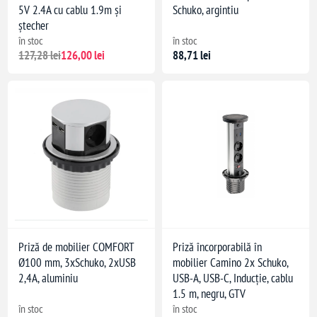
5V 2.4A cu cablu 1.9m și
Schuko, argintiu
ștecher
în stoc
în stoc
127,28 lei
126,00 lei
88,71 lei
Priză de mobilier COMFORT
Priză încorporabilă în
Ø100 mm, 3xSchuko, 2xUSB
mobilier Camino 2x Schuko,
2,4A, aluminiu
USB-A, USB-C, Inducție, cablu
1.5 m, negru, GTV
în stoc
în stoc