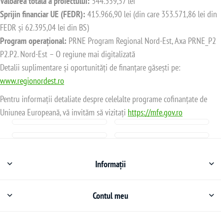
Valoarea totală a proiectului:
544.359,57 lei
Sprijin financiar UE (FEDR):
415.966,90 lei (din care 353.571,86 lei din
FEDR și 62.395,04 lei din BS)
Program operațional:
PRNE Program Regional Nord-Est, Axa PRNE_P2
P2.P2. Nord-Est – O regiune mai digitalizată
Detalii suplimentare și oportunități de finanțare găsești pe:
www.regionordest.ro
Pentru informații detaliate despre celelalte programe cofinanțate de
Uniunea Europeană, vă invităm să vizitați
https://mfe.gov.ro
Informații
Contul meu