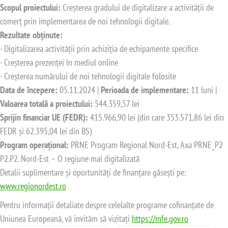
Scopul proiectului:
Creșterea gradului de digitalizare a activității de
comerț prin implementarea de noi tehnologii digitale.
Rezultate obținute:
- Digitalizarea activității prin achiziția de echipamente specifice
- Creșterea prezenței în mediul online
- Creșterea numărului de noi tehnologii digitale folosite
Data de începere:
05.11.2024 |
Perioada de implementare:
11 luni |
Valoarea totală a proiectului:
544.359,57 lei
Sprijin financiar UE (FEDR):
415.966,90 lei (din care 353.571,86 lei din
FEDR și 62.395,04 lei din BS)
Program operațional:
PRNE Program Regional Nord-Est, Axa PRNE_P2
P2.P2. Nord-Est – O regiune mai digitalizată
Detalii suplimentare și oportunități de finanțare găsești pe:
www.regionordest.ro
Pentru informații detaliate despre celelalte programe cofinanțate de
Uniunea Europeană, vă invităm să vizitați
https://mfe.gov.ro