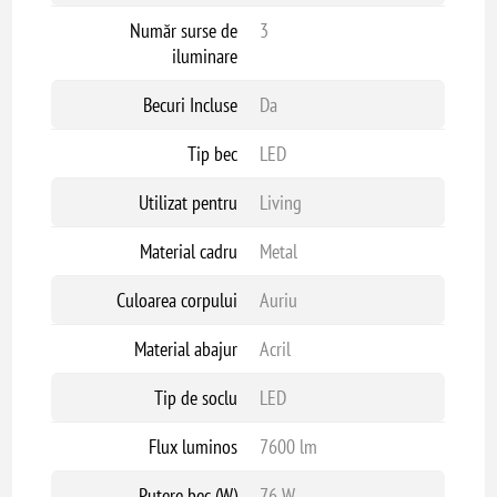
Număr surse de
3
iluminare
Becuri Incluse
Da
Tip bec
LED
Utilizat pentru
Living
Material cadru
Metal
Culoarea corpului
Auriu
Material abajur
Acril
Tip de soclu
LED
Flux luminos
7600 lm
Putere bec (W)
76 W