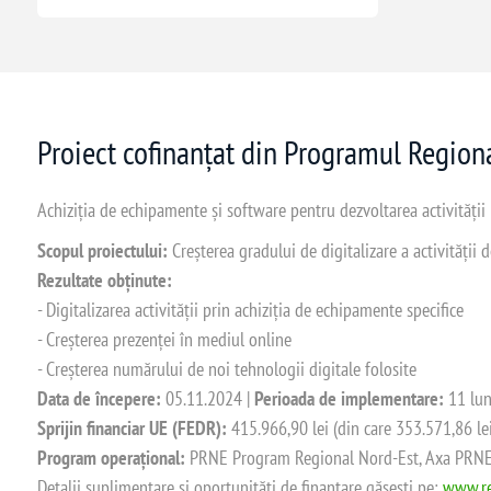
Proiect cofinanțat din Programul Regio
Achiziția de echipamente și software pentru dezvoltarea activității
Scopul proiectului:
Creșterea gradului de digitalizare a activității
Rezultate obținute:
- Digitalizarea activității prin achiziția de echipamente specifice
- Creșterea prezenței în mediul online
- Creșterea numărului de noi tehnologii digitale folosite
Data de începere:
05.11.2024 |
Perioada de implementare:
11 lun
Sprijin financiar UE (FEDR):
415.966,90 lei (din care 353.571,86 le
Program operațional:
PRNE Program Regional Nord-Est, Axa PRNE_P
Detalii suplimentare și oportunități de finanțare găsești pe:
www.re