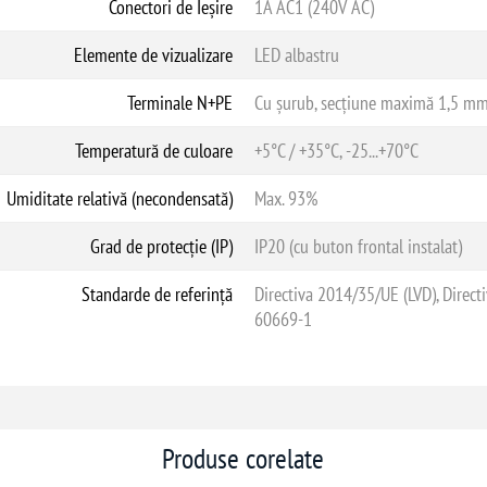
Conectori de Ieșire
1A AC1 (240V AC)
Elemente de vizualizare
LED albastru
Terminale N+PE
Cu șurub, secțiune maximă 1,5 m
Temperatură de culoare
+5°C / +35°C, -25...+70°C
Umiditate relativă (necondensată)
Max. 93%
Grad de protecție (IP)
IP20 (cu buton frontal instalat)
Standarde de referință
Directiva 2014/35/UE (LVD), Dire
60669-1
Produse corelate