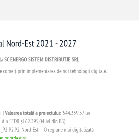
nal Nord-Est 2021 - 2027
 la
SC ENERGO SISTEM DISTRIBUTIE SRL
 de comerț prin implementarea de noi tehnologii digitale.
i |
Valoarea totală a proiectului:
544.359,57 lei
i din FEDR și 62.395,04 lei din BS)
2 P2.P2. Nord-Est – O regiune mai digitalizată
gionordest.ro