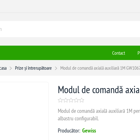
Contact
P
casa
Prize și întrerupătoare
Modul de comandă axială auxiliară 1M GW106
Modul de comandă axia
Modul de comandă axială auxiliară 1M pen
albastru configurabil.
Producător:
Gewiss