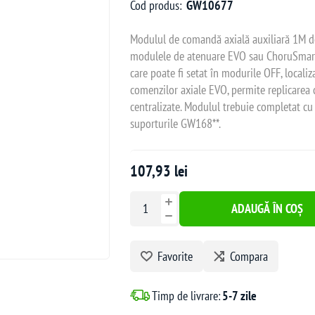
Cod produs:
GW10677
Modulul de comandă axială auxiliară 1M de 
modulele de atenuare EVO sau ChoruSmart. 
care poate fi setat în modurile OFF, localizar
comenzilor axiale EVO, permite replicarea c
centralizate. Modulul trebuie completat 
suporturile GW168**.
107,93 lei
ADAUGĂ ÎN COȘ
Favorite
Compara
Timp de livrare:
5-7 zile