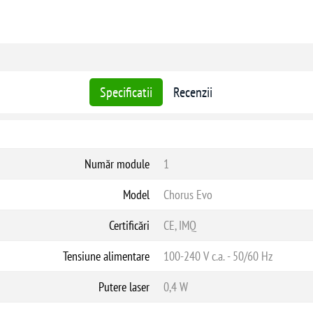
Specificatii
Recenzii
Număr module
1
Model
Chorus Evo
Certificări
CE, IMQ
Tensiune alimentare
100-240 V c.a. - 50/60 Hz
Putere laser
0,4 W