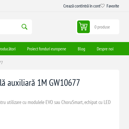
Crează cont
Intră în cont
Favorite
0 produse
roducători
Proiect fonduri europene
Blog
Despre noi
77
lă auxiliară 1M GW10677
tru utilizare cu modulele EVO sau ChoruSmart, echipat cu LED