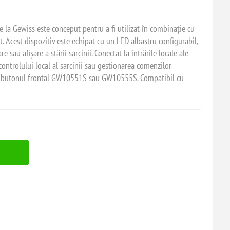
la Gewiss este conceput pentru a fi utilizat în combinație cu
Acest dispozitiv este echipat cu un LED albastru configurabil,
e sau afișare a stării sarcinii. Conectat la intrările locale ale
ontrolului local al sarcinii sau gestionarea comenzilor
cu butonul frontal GW10551S sau GW10555S. Compatibil cu