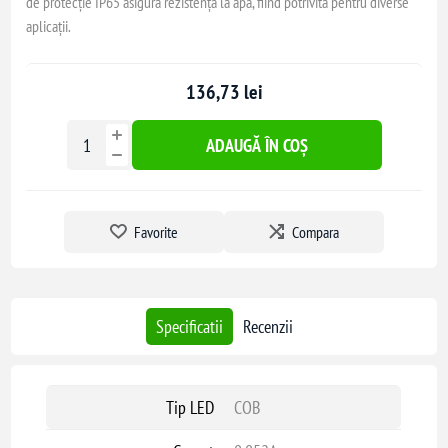
de protecție IP65 asigură rezistența la apă, fiind potrivită pentru diverse
aplicații.
136,73 lei
ADAUGĂ ÎN COȘ
Favorite
Compara
Specificatii
Recenzii
Tip LED
COB