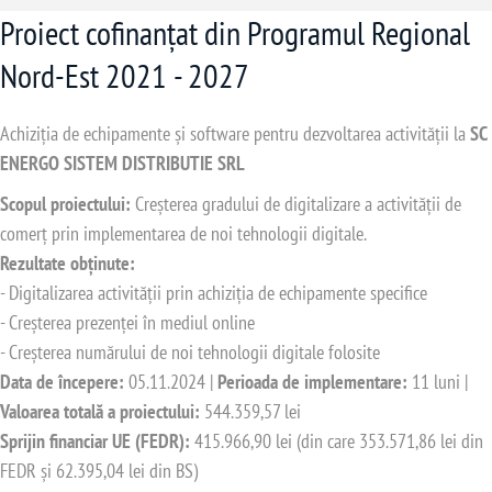
Proiect cofinanțat din Programul Regional
Nord-Est 2021 - 2027
Achiziția de echipamente și software pentru dezvoltarea activității la
SC
ENERGO SISTEM DISTRIBUTIE SRL
Scopul proiectului:
Creșterea gradului de digitalizare a activității de
comerț prin implementarea de noi tehnologii digitale.
Rezultate obținute:
- Digitalizarea activității prin achiziția de echipamente specifice
- Creșterea prezenței în mediul online
- Creșterea numărului de noi tehnologii digitale folosite
Data de începere:
05.11.2024 |
Perioada de implementare:
11 luni |
Valoarea totală a proiectului:
544.359,57 lei
Sprijin financiar UE (FEDR):
415.966,90 lei (din care 353.571,86 lei din
FEDR și 62.395,04 lei din BS)