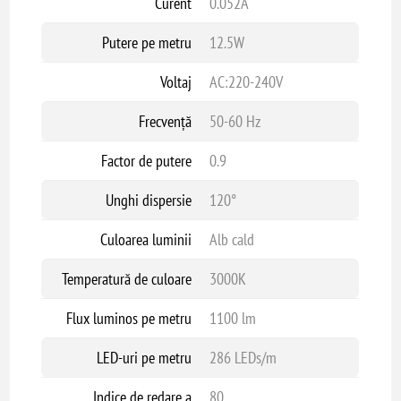
Curent
0.052A
Putere pe metru
12.5W
Voltaj
AC:220-240V
Frecvență
50-60 Hz
Factor de putere
0.9
Unghi dispersie
120°
Culoarea luminii
Alb cald
Temperatură de culoare
3000K
Flux luminos pe metru
1100 lm
LED-uri pe metru
286 LEDs/m
Indice de redare a
80