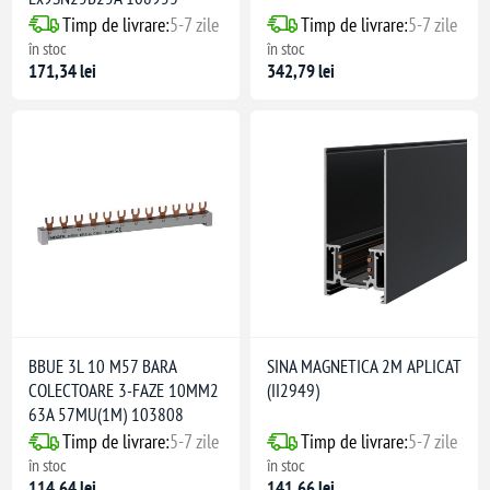
Timp de livrare:
5-7 zile
Timp de livrare:
5-7 zile
în stoc
în stoc
171,34 lei
342,79 lei
BBUE 3L 10 M57 BARA
SINA MAGNETICA 2M APLICAT
COLECTOARE 3-FAZE 10MM2
(II2949)
63A 57MU(1M) 103808
Timp de livrare:
5-7 zile
Timp de livrare:
5-7 zile
în stoc
în stoc
114,64 lei
141,66 lei