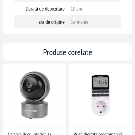
Durată de depozitare
10 ani
Țara de origine
Germania
Produse corelate
Cameră IP de interior 2K
Priză digitală programabilă