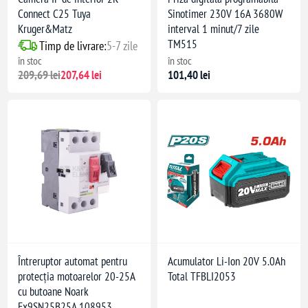
Connect C25 Tuya
Sinotimer 230V 16A 3680W
Kruger&Matz
interval 1 minut/7 zile
TM515
Timp de livrare:
5-7 zile
în stoc
în stoc
209,69 lei
207,64 lei
101,40 lei
Întreruptor automat pentru
Acumulator Li-Ion 20V 5.0Ah
protecția motoarelor 20-25A
Total TFBLI2053
cu butoane Noark
Ex9SN25B25A 108953