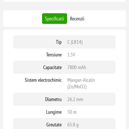
Specificatii
Recenzii
Tip
C (LR14)
Tensiune
1.5V
Capacitate
7800 mAh
Sistem electrochimic
Mangan-Alcalin
(Zn/MnO2)
Diametru
26.2 mm
Lungime
50 m
Greutate
65.8 g