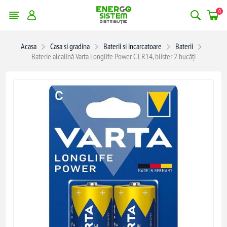
0
Acasa
Casa si gradina
Baterii si incarcatoare
Baterii
Baterie alcalină Varta Longlife Power C LR14, blister 2 bucăți