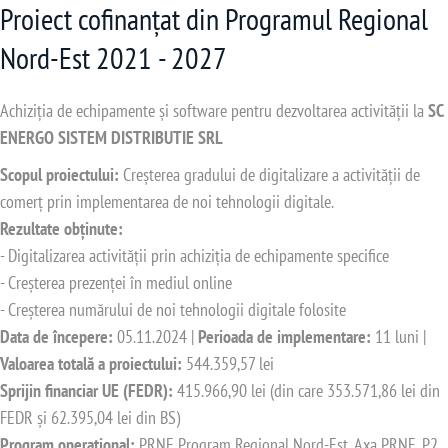
Proiect cofinanțat din Programul Regional
Nord-Est 2021 - 2027
Achiziția de echipamente și software pentru dezvoltarea activității la
SC
ENERGO SISTEM DISTRIBUTIE SRL
Scopul proiectului:
Creșterea gradului de digitalizare a activității de
comerț prin implementarea de noi tehnologii digitale.
Rezultate obținute:
- Digitalizarea activității prin achiziția de echipamente specifice
- Creșterea prezenței în mediul online
- Creșterea numărului de noi tehnologii digitale folosite
Data de începere:
05.11.2024 |
Perioada de implementare:
11 luni |
Valoarea totală a proiectului:
544.359,57 lei
Sprijin financiar UE (FEDR):
415.966,90 lei (din care 353.571,86 lei din
FEDR și 62.395,04 lei din BS)
Program operațional:
PRNE Program Regional Nord-Est, Axa PRNE_P2