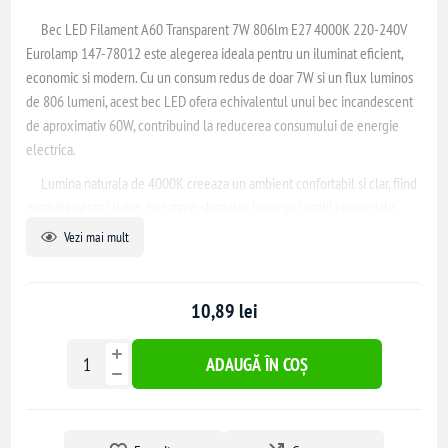
Bec LED Filament A60 Transparent 7W 806lm E27 4000K 220-240V
Eurolamp 147-78012
este alegerea ideala pentru un iluminat eficient,
economic si modern. Cu un consum redus de doar 7W si un flux luminos
de 806 lumeni, acest bec LED ofera echivalentul unui bec incandescent
de aproximativ 60W, contribuind la reducerea consumului de energie
electrica.
Lumina naturala de 4000K creeaza un ambient confortabil si clar, fiind
potrivita pentru living, bucatarie, dormitor, birou sau spatii comerciale.
Designul transparent cu filament LED ofera un aspect elegant si o
Vezi mai mult
distributie uniforma a luminii la 360°, fiind perfect pentru lustre, pendule
sau corpuri decorative.
10,89 lei
Becul este prevazut cu soclu standard E27 si functioneaza la tensiune
220-240V. Are un indice ridicat de redare a culorilor CRI >90, asigurand
culori naturale si placute in orice incapere. Durata de viata extinsa de
ADAUGĂ ÎN COȘ
pana la 25.000 de ore si cele 25.000 cicluri ON/OFF garanteaza utilizare
indelungata si fiabilitate ridicata.
Caracteristici principale