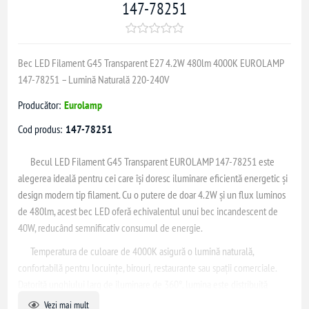
147-78251
Bec LED Filament G45 Transparent E27 4.2W 480lm 4000K EUROLAMP
147-78251 – Lumină Naturală 220-240V
Producător:
Eurolamp
Cod produs:
147-78251
Becul LED Filament G45 Transparent EUROLAMP 147-78251 este
alegerea ideală pentru cei care își doresc iluminare eficientă energetic și
design modern tip filament. Cu o putere de doar 4.2W și un flux luminos
de 480lm, acest bec LED oferă echivalentul unui bec incandescent de
40W, reducând semnificativ consumul de energie.
Temperatura de culoare de 4000K asigură o lumină naturală,
confortabilă pentru locuințe, birouri, restaurante sau spații comerciale.
Datorită unghiului larg de iluminare de 360°, lumina este distribuită
uniform în întreaga încăpere.
Vezi mai mult