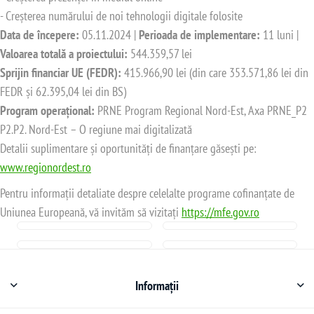
- Creșterea numărului de noi tehnologii digitale folosite
Data de începere:
05.11.2024 |
Perioada de implementare:
11 luni |
Valoarea totală a proiectului:
544.359,57 lei
Sprijin financiar UE (FEDR):
415.966,90 lei (din care 353.571,86 lei din
FEDR și 62.395,04 lei din BS)
Program operațional:
PRNE Program Regional Nord-Est, Axa PRNE_P2
P2.P2. Nord-Est – O regiune mai digitalizată
Detalii suplimentare și oportunități de finanțare găsești pe:
www.regionordest.ro
Pentru informații detaliate despre celelalte programe cofinanțate de
Uniunea Europeană, vă invităm să vizitați
https://mfe.gov.ro
Informații