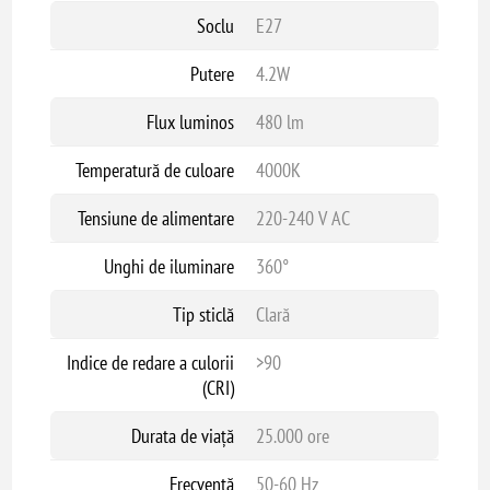
Clasă energetică: E
Soclu
E27
Cod produs: 147-78251
Putere
4.2W
Flux luminos
480 lm
Temperatură de culoare
4000K
Tensiune de alimentare
220-240 V AC
Unghi de iluminare
360°
Tip sticlă
Clară
Indice de redare a culorii
>90
(CRI)
Durata de viață
25.000 ore
Frecvență
50-60 Hz