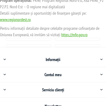
Program operațional:
PRNE Program Regional Nord-Est, Axa PRNE_P2
P2.P2. Nord-Est – O regiune mai digitalizată
Detalii suplimentare și oportunități de finanțare găsești pe:
www.regionordest.ro
Pentru informații detaliate despre celelalte programe cofinanțate de
Uniunea Europeană, vă invităm să vizitați
https://mfe.gov.ro
Informații
Contul meu
Serviciu clienți