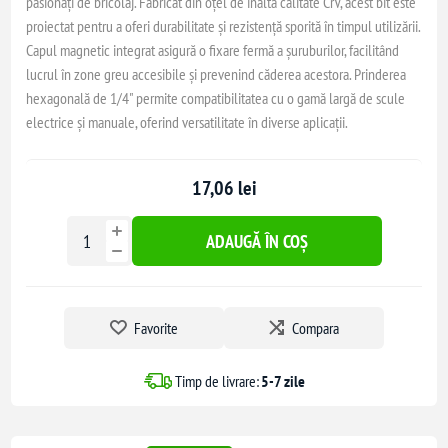
pasionați de bricolaj. Fabricat din oțel de înaltă calitate CrV, acest bit este
proiectat pentru a oferi durabilitate și rezistență sporită în timpul utilizării.
Capul magnetic integrat asigură o fixare fermă a șuruburilor, facilitând
lucrul în zone greu accesibile și prevenind căderea acestora. Prinderea
hexagonală de 1/4" permite compatibilitatea cu o gamă largă de scule
electrice și manuale, oferind versatilitate în diverse aplicații.
17,06 lei
ADAUGĂ ÎN COȘ
Favorite
Compara
Timp de livrare:
5-7 zile