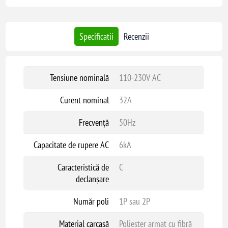
32A, cu capacitate de rupere de 6 kA și caracteristică de declanșare de tip
C. De asemenea, include o bară de nul PEN și permite montarea unui
contor monofazat pentru măsurarea energiei consumate.
Specificatii
Recenzii
Acest produs este avizat de Delgaz Grid și respectă specificațiile tehnice
emise de Electrica, conform standardelor EN 61009 și EN 50298.
Tensiune nominală
110-230V AC
Curent nominal
32A
Frecvență
50Hz
Capacitate de rupere AC
6kA
Caracteristică de
C
declanșare
Număr poli
1P sau 2P
Material carcasă
Poliester armat cu fibră