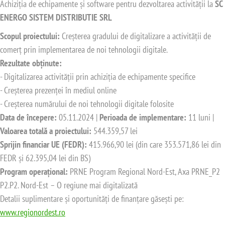
Achiziția de echipamente și software pentru dezvoltarea activității la
SC
ENERGO SISTEM DISTRIBUTIE SRL
Scopul proiectului:
Creșterea gradului de digitalizare a activității de
comerț prin implementarea de noi tehnologii digitale.
Rezultate obținute:
- Digitalizarea activității prin achiziția de echipamente specifice
- Creșterea prezenței în mediul online
- Creșterea numărului de noi tehnologii digitale folosite
Data de începere:
05.11.2024 |
Perioada de implementare:
11 luni |
Valoarea totală a proiectului:
544.359,57 lei
Sprijin financiar UE (FEDR):
415.966,90 lei (din care 353.571,86 lei din
FEDR și 62.395,04 lei din BS)
Program operațional:
PRNE Program Regional Nord-Est, Axa PRNE_P2
P2.P2. Nord-Est – O regiune mai digitalizată
Detalii suplimentare și oportunități de finanțare găsești pe:
www.regionordest.ro