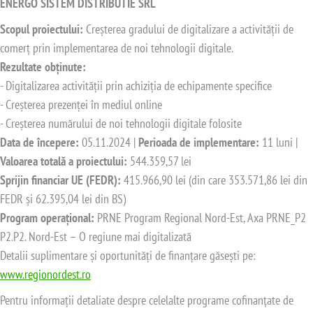
ENERGO SISTEM DISTRIBUTIE SRL
Scopul proiectului:
Creșterea gradului de digitalizare a activității de
comerț prin implementarea de noi tehnologii digitale.
Rezultate obținute:
- Digitalizarea activității prin achiziția de echipamente specifice
- Creșterea prezenței în mediul online
- Creșterea numărului de noi tehnologii digitale folosite
Data de începere:
05.11.2024 |
Perioada de implementare:
11 luni |
Valoarea totală a proiectului:
544.359,57 lei
Sprijin financiar UE (FEDR):
415.966,90 lei (din care 353.571,86 lei din
FEDR și 62.395,04 lei din BS)
Program operațional:
PRNE Program Regional Nord-Est, Axa PRNE_P2
P2.P2. Nord-Est – O regiune mai digitalizată
Detalii suplimentare și oportunități de finanțare găsești pe:
www.regionordest.ro
Pentru informații detaliate despre celelalte programe cofinanțate de