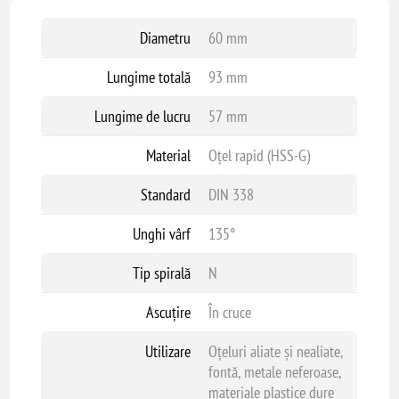
Diametru
60 mm
Lungime totală
93 mm
Lungime de lucru
57 mm
Material
Oțel rapid (HSS-G)
Standard
DIN 338
Unghi vârf
135°
Tip spirală
N
Ascuțire
În cruce
Utilizare
Oțeluri aliate și nealiate,
fontă, metale neferoase,
materiale plastice dure