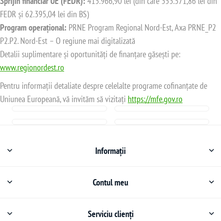
Sprijin financiar UE (FEDR):
415.966,90 lei (din care 353.571,86 lei din
FEDR și 62.395,04 lei din BS)
Program operațional:
PRNE Program Regional Nord-Est, Axa PRNE_P2
P2.P2. Nord-Est – O regiune mai digitalizată
Detalii suplimentare și oportunități de finanțare găsești pe:
www.regionordest.ro
Pentru informații detaliate despre celelalte programe cofinanțate de
Uniunea Europeană, vă invităm să vizitați
https://mfe.gov.ro
Informații
Contul meu
Serviciu clienți