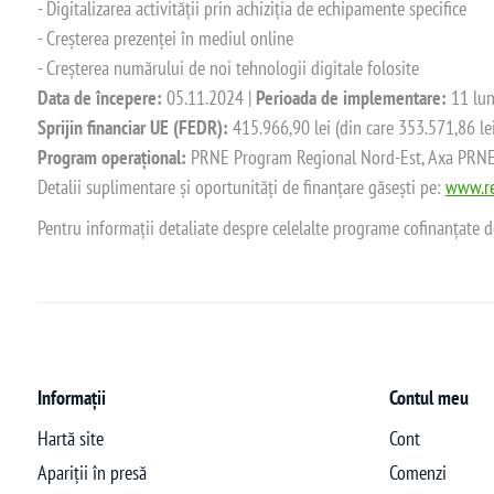
- Digitalizarea activității prin achiziția de echipamente specifice
- Creșterea prezenței în mediul online
- Creșterea numărului de noi tehnologii digitale folosite
Data de începere:
05.11.2024 |
Perioada de implementare:
11 lun
Sprijin financiar UE (FEDR):
415.966,90 lei (din care 353.571,86 le
Program operațional:
PRNE Program Regional Nord-Est, Axa PRNE_P
Detalii suplimentare și oportunități de finanțare găsești pe:
www.re
Pentru informații detaliate despre celelalte programe cofinanțate 
Informații
Contul meu
Hartă site
Cont
Apariții în presă
Comenzi