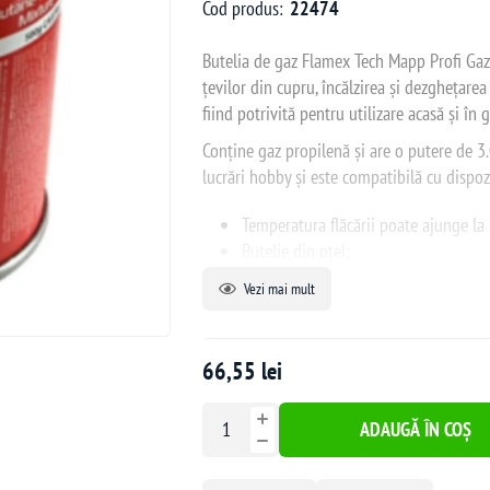
Cod produs:
22474
Butelia de gaz Flamex Tech Mapp Profi Gaz,
țevilor din cupru, încălzirea și dezghețarea
fiind potrivită pentru utilizare acasă și în 
Conține gaz propilenă și are o putere de 3
lucrări hobby și este compatibilă cu dispoz
Temperatura flăcării poate ajunge la
Butelie din oțel;
Cartuș perforabil cu supapă de sigu
Vezi mai mult
accidentală;
Conține gaz butan, dar și un procent 
66,55 lei
ADAUGĂ ÎN COȘ