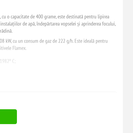
 cu o capacitate de 400 grame, este destinată pentru lipirea
 instalațiilor de apă, îndepărtarea vopselei și aprinderea focului,
grădină.
.08 kW, cu un consum de gaz de 222 g/h. Este ideală pentru
itivele Flamex.
 1982º C;
ranță TSS pentru prevenirea scăpărilor la demontarea
de butan pentru lucrul la temperaturi scăzute.