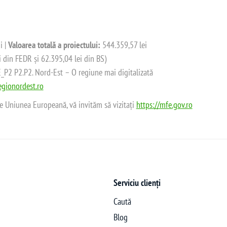
i |
Valoarea totală a proiectului:
544.359,57 lei
i din FEDR și 62.395,04 lei din BS)
2 P2.P2. Nord-Est – O regiune mai digitalizată
gionordest.ro
de Uniunea Europeană, vă invităm să vizitați
https://mfe.gov.ro
Serviciu clienți
Caută
Blog