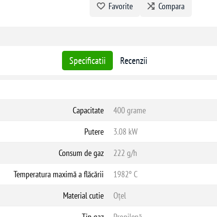
Favorite
Compara
Specificatii
Recenzii
Capacitate
400 grame
Putere
3.08 kW
Consum de gaz
222 g/h
Temperatura maximă a flăcării
1982º C
Material cutie
Oțel
Tip gaz
Propilenă