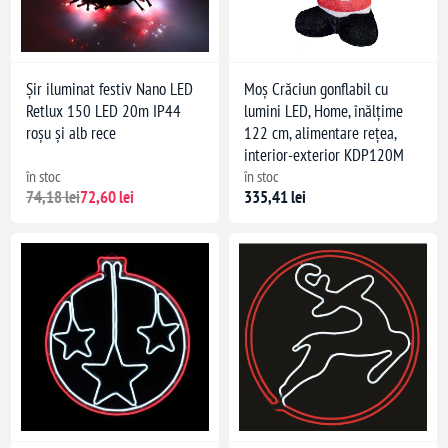
Șir iluminat festiv Nano LED
Moș Crăciun gonflabil cu
Retlux 150 LED 20m IP44
lumini LED, Home, înălțime
roșu și alb rece
122 cm, alimentare rețea,
interior-exterior KDP120M
în stoc
în stoc
74,18 lei
72,60 lei
335,41 lei