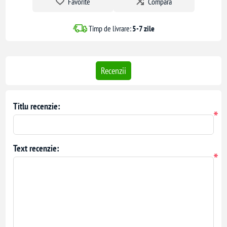
Favorite
Compara
Design modular, conectabil
Timp de livrare:
5-7 zile
Aplicații recomandate
Realizarea perdelelor LED mari pe fațade, vitrine și ferestre
Recenzii
Decor exterior de sărbători, clădiri, grădini
Instalări pe clădiri comerciale, hoteluri, spații publice
Proiecte luminoase modulare și extensibile
Titlu recenzie:
*
Text recenzie:
*