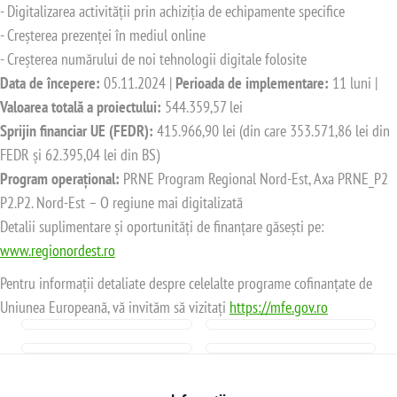
- Digitalizarea activității prin achiziția de echipamente specifice
- Creșterea prezenței în mediul online
- Creșterea numărului de noi tehnologii digitale folosite
Data de începere:
05.11.2024 |
Perioada de implementare:
11 luni |
Valoarea totală a proiectului:
544.359,57 lei
Sprijin financiar UE (FEDR):
415.966,90 lei (din care 353.571,86 lei din
FEDR și 62.395,04 lei din BS)
Program operațional:
PRNE Program Regional Nord-Est, Axa PRNE_P2
P2.P2. Nord-Est – O regiune mai digitalizată
Detalii suplimentare și oportunități de finanțare găsești pe:
www.regionordest.ro
Pentru informații detaliate despre celelalte programe cofinanțate de
Uniunea Europeană, vă invităm să vizitați
https://mfe.gov.ro