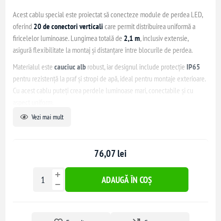
Acest cablu special este proiectat să conecteze module de perdea LED,
oferind
20 de conectori verticali
care permit distribuirea uniformă a
firicelelor luminoase. Lungimea totală de
2,1 m
, inclusiv extensie,
asigură flexibilitate la montaj și distanțare între blocurile de perdea.
Materialul este
cauciuc alb
robust, iar designul include protecție
IP65
pentru rezistență la praf și stropi de apă, ideal pentru montaje exterioare.
Cu acest cablu puteți crea perdele luminoase mari, conectabile și cu
aspect uniform.
Vezi mai mult
Caracteristici tehnice
76,07 lei
Lungime cablu:
2,1 m
(cu extensie)
Număr conectori verticali:
20
Material cablu: cauciuc, culoare
alb
ADAUGĂ ÎN COȘ
Protecție:
IP65
Utilizare: potrivit pentru exterior / decor luminescent modular
Compatibil cu sistemele de perdea LED