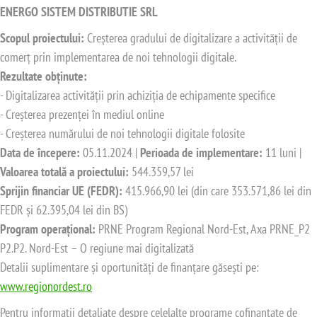
ENERGO SISTEM DISTRIBUTIE SRL
Scopul proiectului:
Creșterea gradului de digitalizare a activității de
comerț prin implementarea de noi tehnologii digitale.
Rezultate obținute:
- Digitalizarea activității prin achiziția de echipamente specifice
- Creșterea prezenței în mediul online
- Creșterea numărului de noi tehnologii digitale folosite
Data de începere:
05.11.2024 |
Perioada de implementare:
11 luni |
Valoarea totală a proiectului:
544.359,57 lei
Sprijin financiar UE (FEDR):
415.966,90 lei (din care 353.571,86 lei din
FEDR și 62.395,04 lei din BS)
Program operațional:
PRNE Program Regional Nord-Est, Axa PRNE_P2
P2.P2. Nord-Est – O regiune mai digitalizată
Detalii suplimentare și oportunități de finanțare găsești pe:
www.regionordest.ro
Pentru informații detaliate despre celelalte programe cofinanțate de