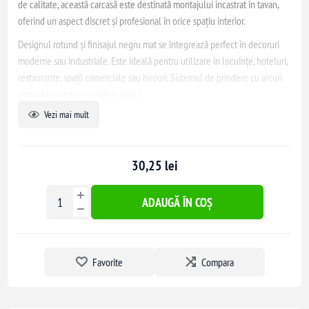
de calitate, această carcasă este destinată montajului încastrat în tavan,
oferind un aspect discret și profesional în orice spațiu interior.
Designul rotund și finisajul negru mat se integrează perfect în decoruri
moderne sau industriale. Este ideală pentru utilizare în locuințe, hoteluri,
restaurante, spații comerciale sau birouri. Sistemul de prindere cu arcuri
asigură o instalare rapidă și sigură.
Vezi mai mult
30,25 lei
ADAUGĂ ÎN COȘ
Favorite
Compara