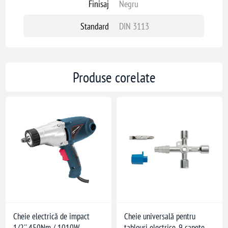
Finisaj
Negru
Standard
DIN 3113
Produse corelate
Cheie electrică de impact
Cheie universală pentru
1/2'' 450Nm / 1010W
tablouri electrice, 9 capete,