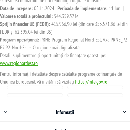
- Creșterea numărului de noi tehnologii digitale folosite
Data de începere:
05.11.2024 |
Perioada de implementare:
11 luni |
Valoarea totală a proiectului:
544.359,57 lei
Sprijin financiar UE (FEDR):
415.966,90 lei (din care 353.571,86 lei din
FEDR și 62.395,04 lei din BS)
Program operațional:
PRNE Program Regional Nord-Est, Axa PRNE_P2
P2.P2. Nord-Est – O regiune mai digitalizată
Detalii suplimentare și oportunități de finanțare găsești pe:
www.regionordest.ro
Pentru informații detaliate despre celelalte programe cofinanțate de
Uniunea Europeană, vă invităm să vizitați
https://mfe.gov.ro
Informații