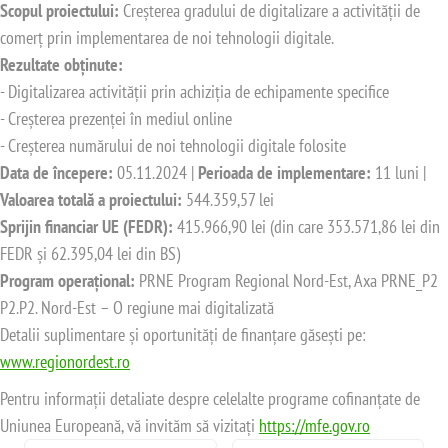
Scopul proiectului:
Creșterea gradului de digitalizare a activității de
comerț prin implementarea de noi tehnologii digitale.
Rezultate obținute:
- Digitalizarea activității prin achiziția de echipamente specifice
- Creșterea prezenței în mediul online
- Creșterea numărului de noi tehnologii digitale folosite
Data de începere:
05.11.2024 |
Perioada de implementare:
11 luni |
Valoarea totală a proiectului:
544.359,57 lei
Sprijin financiar UE (FEDR):
415.966,90 lei (din care 353.571,86 lei din
FEDR și 62.395,04 lei din BS)
Program operațional:
PRNE Program Regional Nord-Est, Axa PRNE_P2
P2.P2. Nord-Est – O regiune mai digitalizată
Detalii suplimentare și oportunități de finanțare găsești pe:
www.regionordest.ro
Pentru informații detaliate despre celelalte programe cofinanțate de
Uniunea Europeană, vă invităm să vizitați
https://mfe.gov.ro