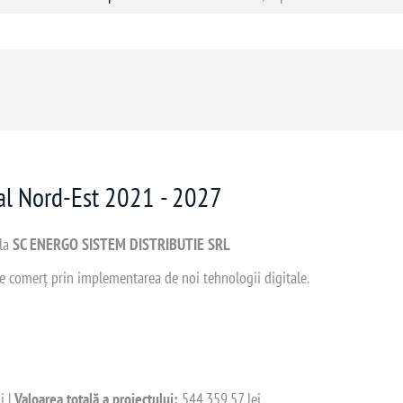
nal Nord-Est 2021 - 2027
 la
SC ENERGO SISTEM DISTRIBUTIE SRL
 de comerț prin implementarea de noi tehnologii digitale.
i |
Valoarea totală a proiectului:
544.359,57 lei