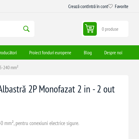
Crează cont
Intră în cont
Favorite
0 produse
roducători
Proiect fonduri europene
Blog
Despre noi
 35-240 mm²
lbastră 2P Monofazat 2 in - 2 out
40 mm², pentru conexiuni electrice sigure.