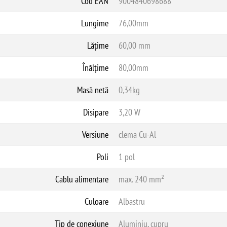
Cod EAN
9004840698688
Lungime
76,00mm
Lățime
60,00 mm
Înălțime
80,00mm
Masă netă
0,34kg
Disipare
3,20 W
Versiune
clema Cu-Al
Poli
1 pol
Cablu alimentare
max. 240 mm²
Culoare
Albastru
Tip de conexiune
Aluminiu, cupru