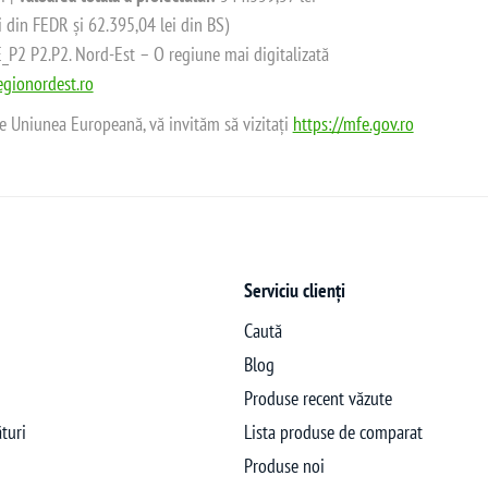
i din FEDR și 62.395,04 lei din BS)
2 P2.P2. Nord-Est – O regiune mai digitalizată
gionordest.ro
de Uniunea Europeană, vă invităm să vizitați
https://mfe.gov.ro
Serviciu clienți
Caută
Blog
Produse recent văzute
turi
Lista produse de comparat
Produse noi