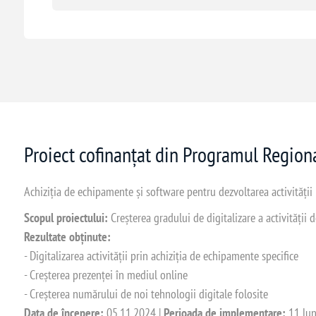
Proiect cofinanțat din Programul Regio
Achiziția de echipamente și software pentru dezvoltarea activității
Scopul proiectului:
Creșterea gradului de digitalizare a activității
Rezultate obținute:
- Digitalizarea activității prin achiziția de echipamente specifice
- Creșterea prezenței în mediul online
- Creșterea numărului de noi tehnologii digitale folosite
Data de începere:
05.11.2024 |
Perioada de implementare:
11 lun