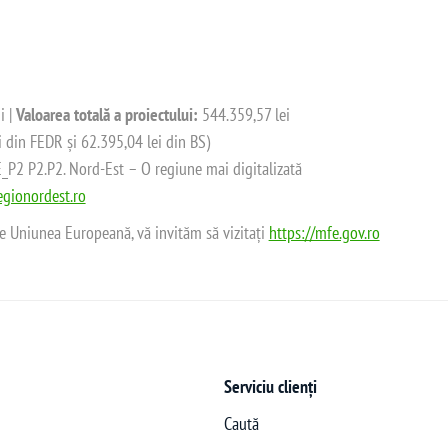
i |
Valoarea totală a proiectului:
544.359,57 lei
i din FEDR și 62.395,04 lei din BS)
2 P2.P2. Nord-Est – O regiune mai digitalizată
gionordest.ro
de Uniunea Europeană, vă invităm să vizitați
https://mfe.gov.ro
Serviciu clienți
Caută