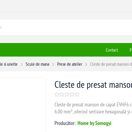
Contact
P
le si unelte
Scule de mana
Prese de atelier
Cleste de presat manson 
Cleste de presat manso
Cleste de presat manson de capat EVHF6 c
6.00 mm², oferind sertizare hexagonală și c
Producător:
Home by Somogyi