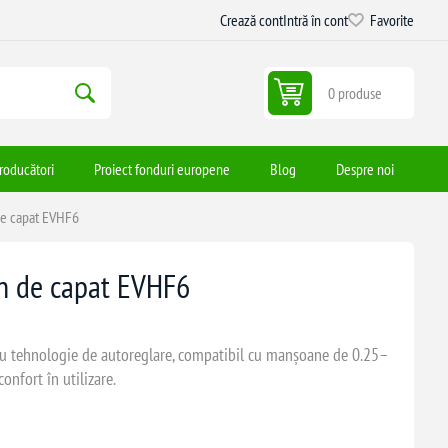
Crează cont
Intră în cont
Favorite
0 produse
roducători
Proiect fonduri europene
Blog
Despre noi
de capat EVHF6
n de capat EVHF6
u tehnologie de autoreglare, compatibil cu manșoane de 0.25–
onfort în utilizare.