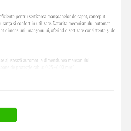
eficientă pentru sertizarea manșoanelor de capăt, conceput
iguranță și confort în utilizare. Datorită mecanismului automat
mat dimensiunii manșonului, oferind o sertizare consistentă și de
: se ajustează automat la dimensiunea manșonului
oane de protecție cablu: 0.25–6.00 mm²
ră pentru contact sigur și uniform
blu, reducând riscul de deteriorare
de sertizare
tru control optim al procesului