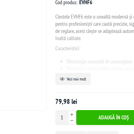
Cod produs:
EVHF6
Clestele EVHF6 este o unealtă modernă și 
pentru profesioniști care caută precizie, s
de reglare, acest clește se adaptează auto
înaltă calitate.
Caracteristici:
Tehnologie avansată de autoreglare
Dimensiuni compatibile pentru manș
Sertizare hexagonală aproape circula
Vezi mai mult
Manșonul se fixează mai strâns pe ca
Posibilitate de reglare a intervalului 
Opritor cu funcționare automată pen
79,98 lei
Lungime: 175 mm
Greutate: 400 g
ADAUGĂ ÎN COȘ