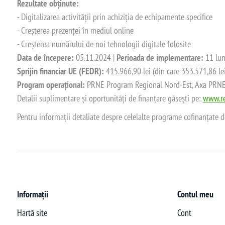
Rezultate obținute:
- Digitalizarea activității prin achiziția de echipamente specifice
- Creșterea prezenței în mediul online
- Creșterea numărului de noi tehnologii digitale folosite
Data de începere:
05.11.2024 |
Perioada de implementare:
11 lun
Sprijin financiar UE (FEDR):
415.966,90 lei (din care 353.571,86 le
Program operațional:
PRNE Program Regional Nord-Est, Axa PRNE_P
Detalii suplimentare și oportunități de finanțare găsești pe:
www.re
Pentru informații detaliate despre celelalte programe cofinanțate 
Informații
Contul meu
Hartă site
Cont