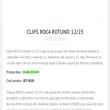
CLIPS ROCA ROTUND 12/25
Clips ROCA rotund 12/25 este un accesoriu de fixare destinat prinderii
cablurilor electrice rotunde cu diametrul de până la 12 mm. Prevăzut cu
cui din oțel zincat, oferă montaj rapid și fixare sigură pe diverse suprafețe.
Producător:
DABLEROM
Cod produs:
07-010
Clipsul ROCA rotund 12/25 este proiectat pentru fixarea eficientă și
durabilă a cablurilor electrice în aplicații rezidențiale și industriale.
Acesta este realizat din material plastic rezistent (HDPE), iar cuiul din oțel
zincat (acoperire >5μm) asigură o prindere fermă și stabilă în timp.