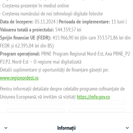
- Creșterea prezenței în mediul online
- Creșterea numărului de noi tehnologii digitale folosite
Data de începere:
05.11.2024 |
Perioada de implementare:
11 luni |
Valoarea totală a proiectului:
544.359,57 lei
Sprijin financiar UE (FEDR):
415.966,90 lei (din care 353.571,86 lei din
FEDR și 62.395,04 lei din BS)
Program operațional:
PRNE Program Regional Nord-Est, Axa PRNE_P2
P2.P2. Nord-Est – O regiune mai digitalizată
Detalii suplimentare și oportunități de finanțare găsești pe:
www.regionordest.ro
Pentru informații detaliate despre celelalte programe cofinanțate de
Uniunea Europeană, vă invităm să vizitați
https://mfe.gov.ro
Informații