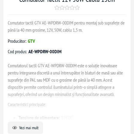
Comutator tactil GTV AE-WPDRW-00DIM pentru montaj sub suprafețe de
până la 40 mm grosime, 12V, 50W, cablu 1,5 m.
Producător:
GTV
Cod produs:
AE-WPDRW-00DIM
Comutatorul tactil GTV AE-WPDRW-00DIM este o soluție inovatoare
pentru integrarea discretă a unui întrerupător în blaturi de masă sau alte
suprafețe din PAL sau MDF cu o grosime de până la 40 mm. Acest
dispozitiv permite controlul iluminatului printr-o simplă atingere a
suprafeței, oferind un design minimalist și funcționalitate avansată.
Caracteristici principale:
Tensiune de alimentare:
12V DC
Putere maximă suportată:
50W
Vezi mai mult
Grosime maximă a materialului:
40 mm