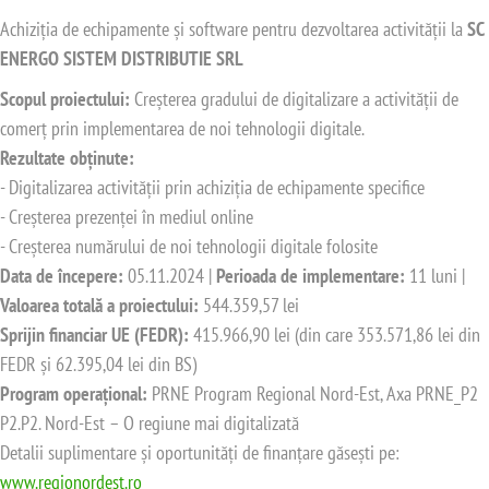
Achiziția de echipamente și software pentru dezvoltarea activității la
SC
ENERGO SISTEM DISTRIBUTIE SRL
Scopul proiectului:
Creșterea gradului de digitalizare a activității de
comerț prin implementarea de noi tehnologii digitale.
Rezultate obținute:
- Digitalizarea activității prin achiziția de echipamente specifice
- Creșterea prezenței în mediul online
- Creșterea numărului de noi tehnologii digitale folosite
Data de începere:
05.11.2024 |
Perioada de implementare:
11 luni |
Valoarea totală a proiectului:
544.359,57 lei
Sprijin financiar UE (FEDR):
415.966,90 lei (din care 353.571,86 lei din
FEDR și 62.395,04 lei din BS)
Program operațional:
PRNE Program Regional Nord-Est, Axa PRNE_P2
P2.P2. Nord-Est – O regiune mai digitalizată
Detalii suplimentare și oportunități de finanțare găsești pe:
www.regionordest.ro