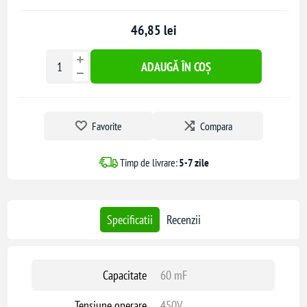
46,85 lei
ADAUGĂ ÎN COȘ
Favorite
Compara
Timp de livrare:
5-7 zile
Specificatii
Recenzii
Capacitate
60 mF
Tensiune operare
450V