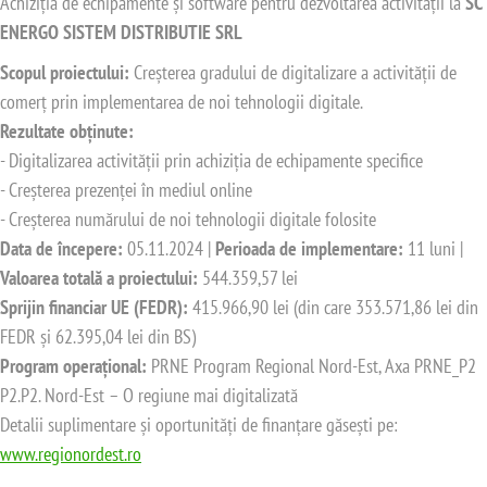
Achiziția de echipamente și software pentru dezvoltarea activității la
SC
ENERGO SISTEM DISTRIBUTIE SRL
Scopul proiectului:
Creșterea gradului de digitalizare a activității de
comerț prin implementarea de noi tehnologii digitale.
Rezultate obținute:
- Digitalizarea activității prin achiziția de echipamente specifice
- Creșterea prezenței în mediul online
- Creșterea numărului de noi tehnologii digitale folosite
Data de începere:
05.11.2024 |
Perioada de implementare:
11 luni |
Valoarea totală a proiectului:
544.359,57 lei
Sprijin financiar UE (FEDR):
415.966,90 lei (din care 353.571,86 lei din
FEDR și 62.395,04 lei din BS)
Program operațional:
PRNE Program Regional Nord-Est, Axa PRNE_P2
P2.P2. Nord-Est – O regiune mai digitalizată
Detalii suplimentare și oportunități de finanțare găsești pe:
www.regionordest.ro