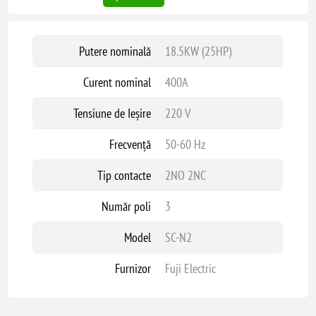
Putere nominală
18.5KW (25HP)
Curent nominal
400A
Tensiune de Ieșire
220 V
Frecvență
50-60 Hz
Tip contacte
2NO 2NC
Număr poli
3
Model
SC-N2
Furnizor
Fuji Electric