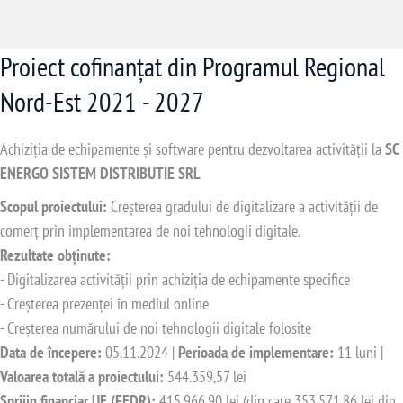
Proiect cofinanțat din Programul Regional
Nord-Est 2021 - 2027
Achiziția de echipamente și software pentru dezvoltarea activității la
SC
ENERGO SISTEM DISTRIBUTIE SRL
Scopul proiectului:
Creșterea gradului de digitalizare a activității de
comerț prin implementarea de noi tehnologii digitale.
Rezultate obținute:
- Digitalizarea activității prin achiziția de echipamente specifice
- Creșterea prezenței în mediul online
- Creșterea numărului de noi tehnologii digitale folosite
Data de începere:
05.11.2024 |
Perioada de implementare:
11 luni |
Valoarea totală a proiectului:
544.359,57 lei
Sprijin financiar UE (FEDR):
415.966,90 lei (din care 353.571,86 lei din