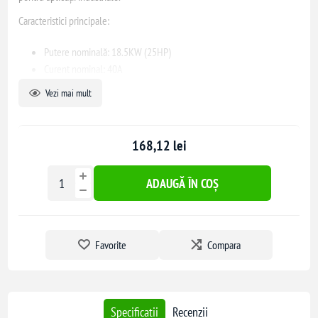
Caracteristici principale:
Putere nominală: 18.5KW (25HP)
Curent nominal: 40A
Tensiune de operare: 220V
Vezi mai mult
Frecvență: 50/60Hz
Tip de contact: 2NO 2NC
Număr de poli: 3
168,12 lei
Acest contactor este fabricat conform standardelor internaționale, oferind
ADAUGĂ ÎN COȘ
performanță și durabilitate în utilizare.
Favorite
Compara
Specificatii
Recenzii