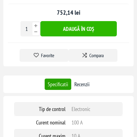
752,14 lei
ADAUGĂ ÎN COȘ
Favorite
Compara
Specificatii
Recenzii
Tip de control
Electronic
Curent nominal
100 A
Curent maxim
10 A