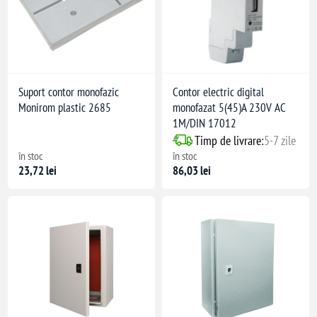
Suport contor monofazic
Contor electric digital
Monirom plastic 2685
monofazat 5(45)A 230V AC
1M/DIN 17012
Timp de livrare:
5-7 zile
în stoc
în stoc
23,72 lei
86,03 lei