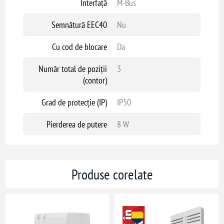
Interfață
M-Bus
Semnătură EEC40
Nu
Cu cod de blocare
Da
Număr total de poziții
3
(contor)
Grad de protecție (IP)
IP50
Pierderea de putere
8 W
Produse corelate