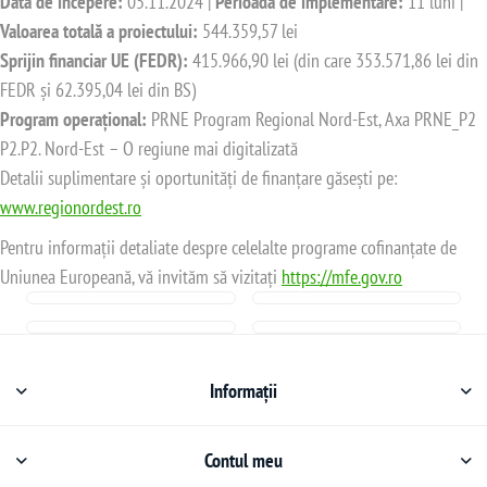
Data de începere:
05.11.2024 |
Perioada de implementare:
11 luni |
Valoarea totală a proiectului:
544.359,57 lei
Sprijin financiar UE (FEDR):
415.966,90 lei (din care 353.571,86 lei din
FEDR și 62.395,04 lei din BS)
Program operațional:
PRNE Program Regional Nord-Est, Axa PRNE_P2
P2.P2. Nord-Est – O regiune mai digitalizată
Detalii suplimentare și oportunități de finanțare găsești pe:
www.regionordest.ro
Pentru informații detaliate despre celelalte programe cofinanțate de
Uniunea Europeană, vă invităm să vizitați
https://mfe.gov.ro
Informații
Contul meu