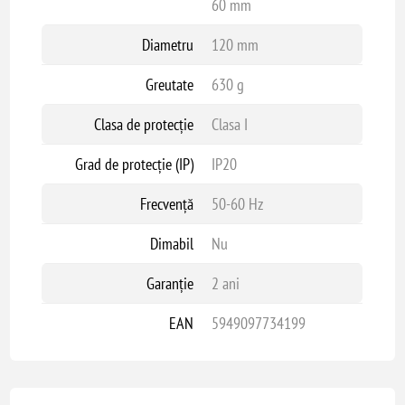
60 mm
Diametru
120 mm
Greutate
630 g
Clasa de protecție
Clasa I
Grad de protecție (IP)
IP20
Frecvență
50-60 Hz
Dimabil
Nu
Garanție
2 ani
EAN
5949097734199