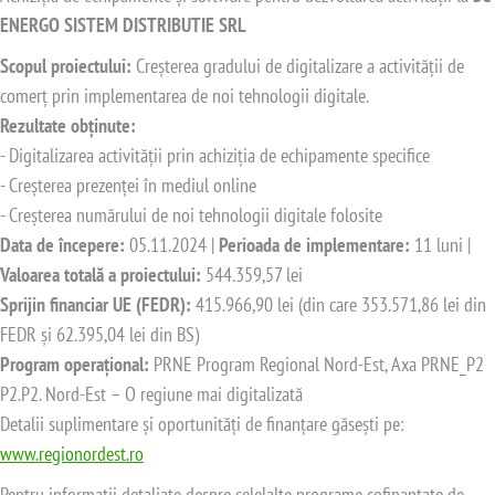
ENERGO SISTEM DISTRIBUTIE SRL
Scopul proiectului:
Creșterea gradului de digitalizare a activității de
comerț prin implementarea de noi tehnologii digitale.
Rezultate obținute:
- Digitalizarea activității prin achiziția de echipamente specifice
- Creșterea prezenței în mediul online
- Creșterea numărului de noi tehnologii digitale folosite
Data de începere:
05.11.2024 |
Perioada de implementare:
11 luni |
Valoarea totală a proiectului:
544.359,57 lei
Sprijin financiar UE (FEDR):
415.966,90 lei (din care 353.571,86 lei din
FEDR și 62.395,04 lei din BS)
Program operațional:
PRNE Program Regional Nord-Est, Axa PRNE_P2
P2.P2. Nord-Est – O regiune mai digitalizată
Detalii suplimentare și oportunități de finanțare găsești pe:
www.regionordest.ro
Pentru informații detaliate despre celelalte programe cofinanțate de