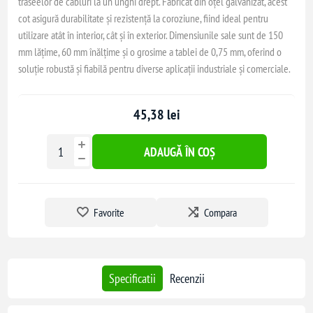
traseelor de cabluri la un unghi drept. Fabricat din oțel galvanizat, acest
cot asigură durabilitate și rezistență la coroziune, fiind ideal pentru
utilizare atât în interior, cât și în exterior. Dimensiunile sale sunt de 150
mm lățime, 60 mm înălțime și o grosime a tablei de 0,75 mm, oferind o
soluție robustă și fiabilă pentru diverse aplicații industriale și comerciale.
45,38 lei
ADAUGĂ ÎN COȘ
Favorite
Compara
Specificatii
Recenzii