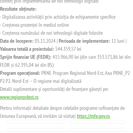
comerț prin implementarea de noi tehnologii digitale.
Rezultate obținute:
- Digitalizarea activității prin achiziția de echipamente specifice
- Creșterea prezenței în mediul online
- Creșterea numărului de noi tehnologii digitale folosite
Data de începere:
05.11.2024 |
Perioada de implementare:
11 luni |
Valoarea totală a proiectului:
544.359,57 lei
Sprijin financiar UE (FEDR):
415.966,90 lei (din care 353.571,86 lei din
FEDR și 62.395,04 lei din BS)
Program operațional:
PRNE Program Regional Nord-Est, Axa PRNE_P2
P2.P2. Nord-Est – O regiune mai digitalizată
Detalii suplimentare și oportunități de finanțare găsești pe:
www.regionordest.ro
Pentru informații detaliate despre celelalte programe cofinanțate de
Uniunea Europeană, vă invităm să vizitați
https://mfe.gov.ro