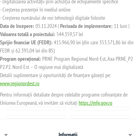
- Digitalizarea activității prin achiziția de echipamente specifice
- Creșterea prezenței în mediul online
- Creșterea numărului de noi tehnologii digitale folosite
Data de începere:
05.11.2024 |
Perioada de implementare:
11 luni |
Valoarea totală a proiectului:
544.359,57 lei
Sprijin financiar UE (FEDR):
415.966,90 lei (din care 353.571,86 lei din
FEDR și 62.395,04 lei din BS)
Program operațional:
PRNE Program Regional Nord-Est, Axa PRNE_P2
P2.P2. Nord-Est – O regiune mai digitalizată
Detalii suplimentare și oportunități de finanțare găsești pe:
www.regionordest.ro
Pentru informații detaliate despre celelalte programe cofinanțate de
Uniunea Europeană, vă invităm să vizitați
https://mfe.gov.ro
Informații