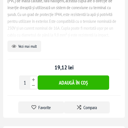
(PVC) de înaltă calitate, fără halogeni, această cuplă are o direcție de
inserție dreaptă și utilizează un sistem de conexiune cu terminal cu
șurub. Cu un grad de protecție IP44, este rezistentă la apă și potrivită
pentru utilizare în exterior. Este compatibilă cu o tensiune nominală de
250V și un curent nominal de 16A. Cupla poate fi montată ușor pe un
cablu cu diametrul de până la 9,8 mm² și este rezistentă la impact,
subliniind adecvarea sa pentru utilizare industrială grea.
Vezi mai mult
19,12 lei
ADAUGĂ ÎN COȘ
Favorite
Compara