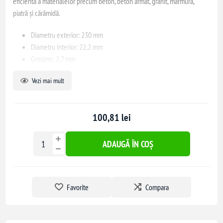
eficientă a materialelor precum beton, beton armat, granit, marmură,
piatră și cărămidă.
Diametru exterior: 230 mm
Diametru interior: 22,2 mm
Grosime: 2,7 mm
Înălțime segment: 8 mm
Vezi mai mult
Acest disc este compatibil cu polizoarele unghiulare și este conceput
pentru tăieri uscate și umede.
100,81 lei
ADAUGĂ ÎN COȘ
Favorite
Compara