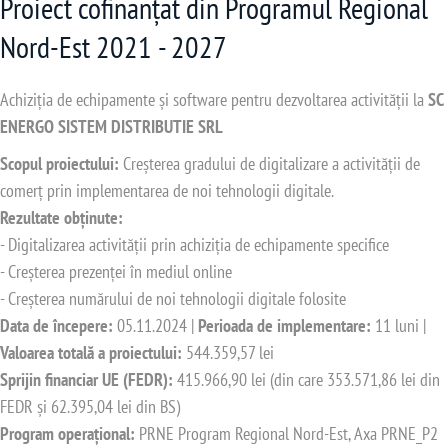
Proiect cofinanțat din Programul Regional
Nord-Est 2021 - 2027
Achiziția de echipamente și software pentru dezvoltarea activității la
SC
ENERGO SISTEM DISTRIBUTIE SRL
Scopul proiectului:
Creșterea gradului de digitalizare a activității de
comerț prin implementarea de noi tehnologii digitale.
Rezultate obținute:
- Digitalizarea activității prin achiziția de echipamente specifice
- Creșterea prezenței în mediul online
- Creșterea numărului de noi tehnologii digitale folosite
Data de începere:
05.11.2024 |
Perioada de implementare:
11 luni |
Valoarea totală a proiectului:
544.359,57 lei
Sprijin financiar UE (FEDR):
415.966,90 lei (din care 353.571,86 lei din
FEDR și 62.395,04 lei din BS)
Program operațional:
PRNE Program Regional Nord-Est, Axa PRNE_P2