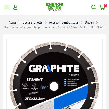
0
Acasa
Scule si unelte
Accesorii pentru scule
Discuri
Disc diamantat segmentat pentru zidărie 230mm/22,2mm GRAPHITE 57H619